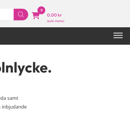
0
0.00 kr
lnlycke.
sida samt
h inbjudande