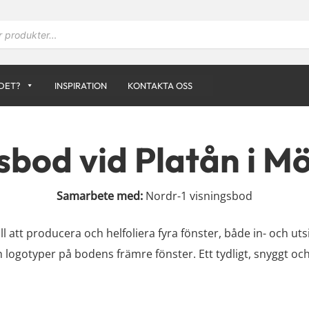
DET?
INSPIRATION
KONTAKTA OSS
sbod vid Platån i Mö
Samarbete med:
Nordr-1 visningsbod
ill att producera och helfoliera fyra fönster, både in- och ut
 logotyper på bodens främre fönster. Ett tydligt, snyggt oc