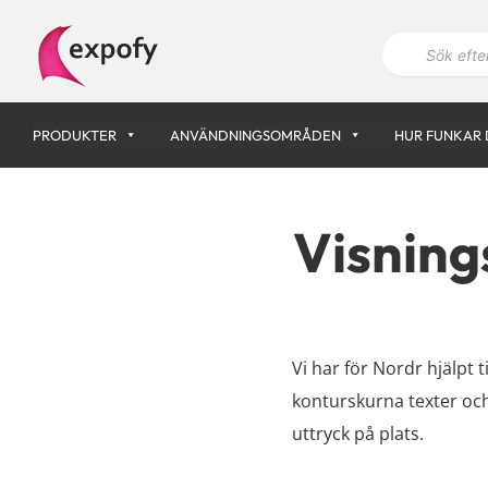
Hoppa
P
till
r
innehåll
o
d
u
k
PRODUKTER
ANVÄNDNINGSOMRÅDEN
HUR FUNKAR 
t
s
ö
k
n
Visning
i
n
g
Vi har för Nordr hjälpt t
konturskurna texter och
uttryck på plats.