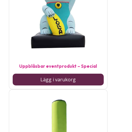
Uppblåsbar eventprodukt – Special
Lägg i varukorg
Den
här
produkten
har