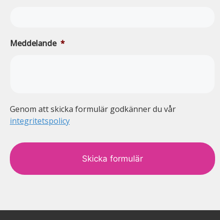
Meddelande
*
Genom att skicka formulär godkänner du vår
integritetspolicy
c
a
p
t
c
h
a