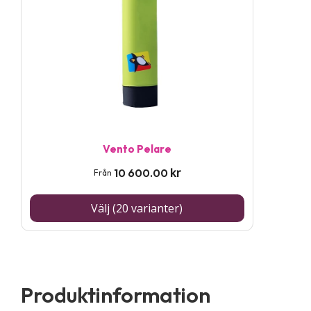
flera
varianter.
De
olika
alternativen
kan
väljas
på
Vento Pelare
produktsidan
kr
10 600.00
Från
Välj (20 varianter)