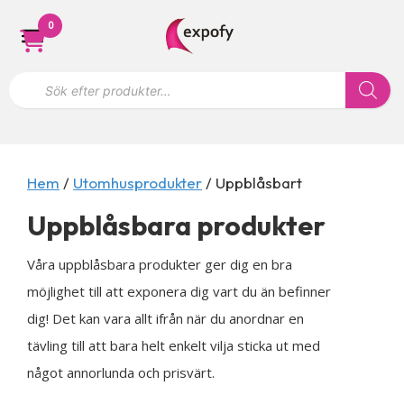
Hoppa
0
till
innehåll
P
r
o
d
u
k
t
s
Hem
/
Utomhusprodukter
/ Uppblåsbart
ö
k
Uppblåsbara produkter
n
i
n
Våra uppblåsbara produkter ger dig en bra
g
möjlighet till att exponera dig vart du än befinner
dig! Det kan vara allt ifrån när du anordnar en
tävling till att bara helt enkelt vilja sticka ut med
något annorlunda och prisvärt.