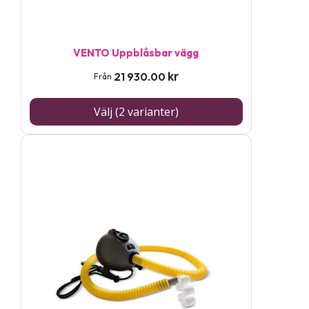
kan
väljas
på
VENTO Uppblåsbar vägg
produktsidan
kr
21 930.00
Från
Välj (2 varianter)