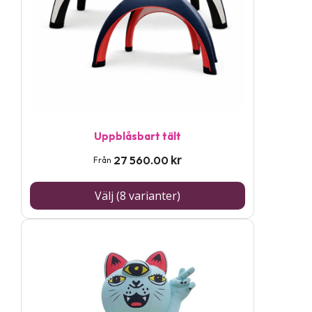
varianter.
De
olika
alternativen
kan
väljas
på
Uppblåsbart tält
produktsidan
kr
27 560.00
Från
Välj (8 varianter)