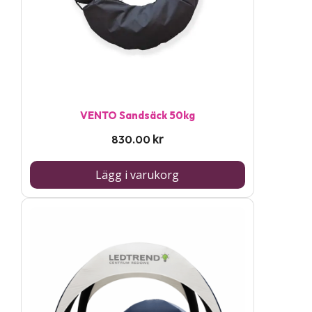
VENTO Sandsäck 50kg
kr
830.00
Lägg i varukorg
Den
här
produkten
har
flera