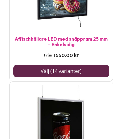
olika
alternativen
kan
väljas
på
Affischhållare LED med snäppram 25 mm
– Enkelsidig
produktsidan
kr
1 550.00
Från
Välj (14 varianter)
Den
här
produkten
har
flera
varianter.