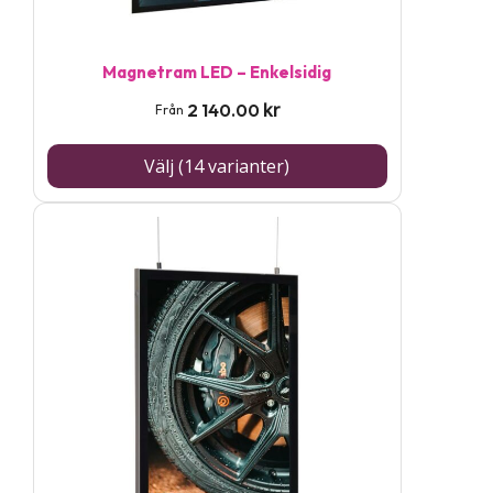
kan
väljas
på
Magnetram LED – Enkelsidig
produktsidan
kr
2 140.00
Från
Välj (14 varianter)
Den
här
produkten
har
flera
varianter.
De
olika