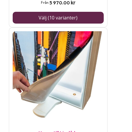
produktsidan
kr
5 970.00
Från
Välj (10 varianter)