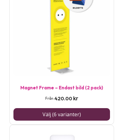
produkten
har
flera
varianter.
De
olika
alternativen
kan
väljas
på
Magnet Frame – Endast bild (2 pack)
produktsidan
kr
420.00
Från
Välj (6 varianter)
Den