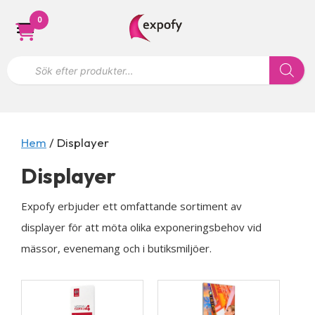
Hoppa
0
till
innehåll
P
r
o
d
u
k
t
s
Hem
/ Displayer
ö
k
Displayer
n
i
n
​Expofy erbjuder ett omfattande sortiment av
g
displayer för att möta olika exponeringsbehov vid
mässor, evenemang och i butiksmiljöer.