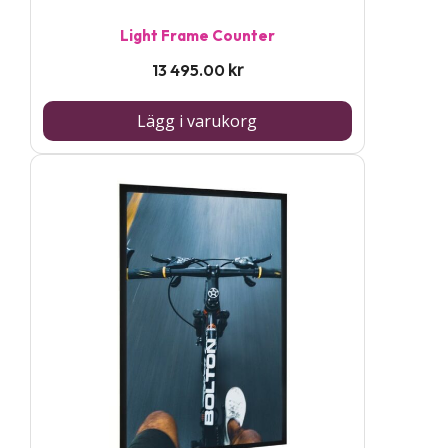
Light Frame Counter
kr
13 495.00
Lägg i varukorg
Den
här
produkten
har
flera
varianter.
De
olika
alternativen