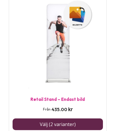
Den
här
produkten
har
flera
varianter.
De
olika
alternativen
kan
väljas
på
Retail Stand – Endast bild
produktsidan
kr
435.00
Från
Välj (2 varianter)