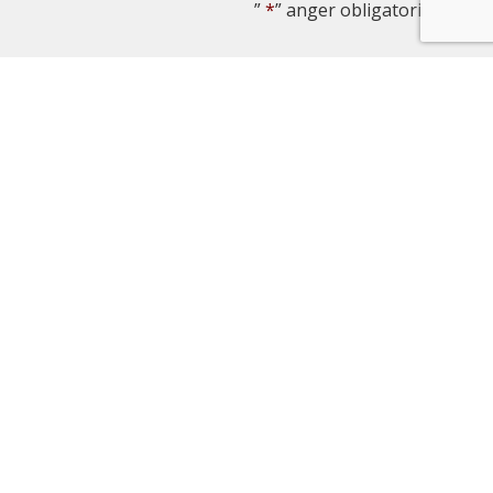
”
*
” anger obligatoriska fält
Namn
*
E-post
*
Meddelande
*
Genom att skicka formulär godkänner du vår
integritetspolicy