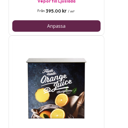
Vepor till Ljuslåda
kr
395.00
Från
/ m²
Anpassa