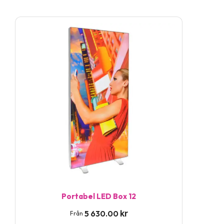
Den
här
produkten
har
flera
varianter.
De
olika
alternativen
kan
väljas
på
Portabel LED Box 12
produktsidan
kr
5 630.00
Från