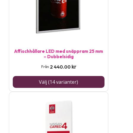
De
olika
alternativen
kan
väljas
på
Affischhållare LED med snäppram 25 mm
– Dubbelsidig
produktsidan
kr
2 440.00
Från
Välj (14 varianter)
Den
här
produkten
har