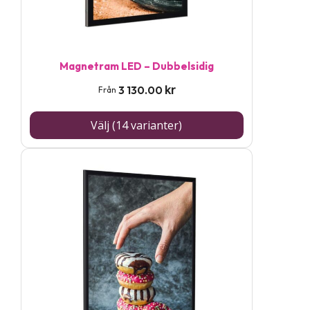
alternativen
kan
väljas
på
Magnetram LED – Dubbelsidig
produktsidan
kr
3 130.00
Från
Välj (14 varianter)
Den
här
produkten
har
flera
varianter.
De