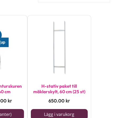
H-stativ paket till
nturskuren
mäklarskylt, 60 cm (25 st)
40 cm
650.00
.00
kr
kr
ianter)
Lägg i varukorg