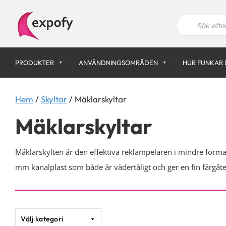
Hoppa
P
till
r
innehåll
o
d
u
k
PRODUKTER
ANVÄNDNINGSOMRÅDEN
HUR FUNKAR 
t
s
ö
k
n
Hem
/
Skyltar
/ Mäklarskyltar
i
n
Mäklarskyltar
g
Mäklarskylten är den effektiva reklampelaren i mindre forma
mm kanalplast som både är vädertåligt och ger en fin färgåterg
Välj kategori