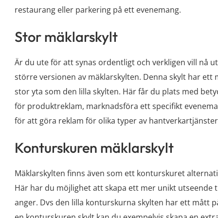
restaurang eller parkering på ett evenemang.
Stor mäklarskylt
Är du ute för att synas ordentligt och verkligen vill nå
större versionen av mäklarskylten. Denna skylt har ett
stor yta som den lilla skylten. Här får du plats med be
för produktreklam, marknadsföra ett specifikt evenema
för att göra reklam för olika typer av hantverkartjänster
Konturskuren mäklarskylt
Mäklarskylten finns även som ett konturskuret alternativ
Här har du möjlighet att skapa ett mer unikt utseende t
anger. Dvs den lilla konturskurna skylten har ett mått
en konturskuren skylt kan du exempelvis skapa en extra