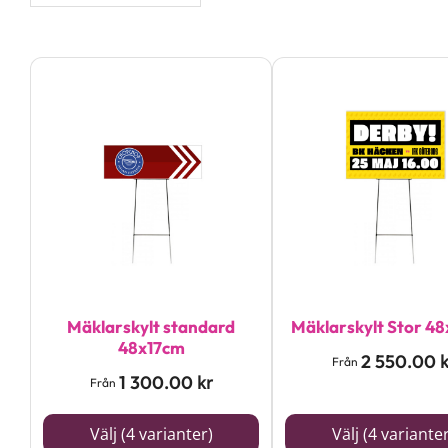
Den
Den
här
här
produkten
produkten
har
har
flera
flera
varianter.
varianter.
De
De
olika
olika
alternativen
alternativen
Mäklarskylt standard
Mäklarskylt Stor 4
48x17cm
kan
kan
2 550.00
k
Från
1 300.00
kr
väljas
väljas
Från
på
på
Välj (4 varianter)
Välj (4 variante
produktsidan
produktsidan