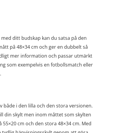
 ut med ditt budskap kan du satsa på den
 mått på 48×34 cm och ger en dubbelt så
tydligt mer information och passar utmärkt
ng som exempelvis en fotbollsmatch eller
.
 både i den lilla och den stora versionen.
ill din skylt men inom måttet som skylten
 på 55×20 cm och den stora 48×34 cm. Med
 tydlig hänvisningsskylt genom att göra