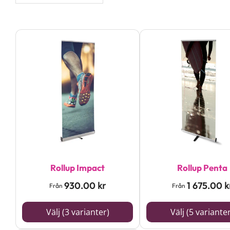
Den
Den
här
här
produkten
produkten
har
har
flera
flera
varianter.
varianter.
De
De
olika
olika
alternativen
alternativen
Rollup Impact
Rollup Penta
kan
kan
930.00
1 675.00
kr
k
Från
Från
väljas
väljas
Välj (3 varianter)
Välj (5 variante
på
på
produktsidan
produktsidan