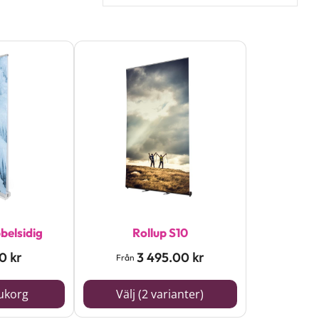
Den
här
produkten
har
flera
varianter.
De
olika
alternativen
belsidig
Rollup S10
kan
00
3 495.00
kr
kr
Från
väljas
rukorg
Välj (2 varianter)
på
produktsidan