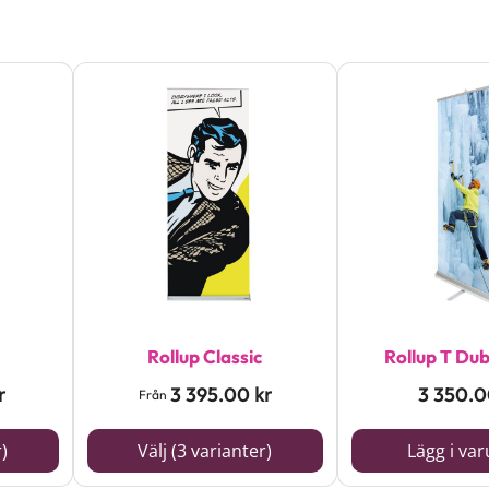
Den
här
produkten
har
flera
varianter.
De
olika
alternativen
Rollup Classic
Rollup T Dub
kan
3 395.00
3 350.
r
kr
Från
väljas
r)
Välj (3 varianter)
Lägg i va
på
produktsidan