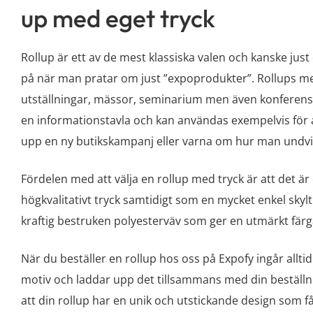
up med eget tryck
Rollup är ett av de mest klassiska valen och kanske j
på när man pratar om just ”expoprodukter”. Rollups med
utställningar, mässor, seminarium men även konferense
en informationstavla och kan användas exempelvis för at
upp en ny butikskampanj eller varna om hur man undvi
Fördelen med att välja en rollup med tryck är att det är
högkvalitativt tryck samtidigt som en mycket enkel skyltl
kraftig bestruken polyesterväv som ger en utmärkt färgåte
När du beställer en rollup hos oss på Expofy ingår alltid
motiv och laddar upp det tillsammans med din beställn
att din rollup har en unik och utstickande design som 