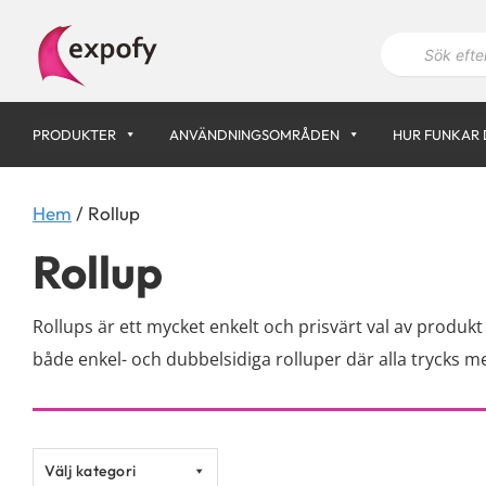
Hoppa
P
till
r
innehåll
o
d
u
k
PRODUKTER
ANVÄNDNINGSOMRÅDEN
HUR FUNKAR 
t
s
ö
k
n
Hem
/ Rollup
i
n
Rollup
g
Rollups är ett mycket enkelt och prisvärt val av produkt
både enkel- och dubbelsidiga rolluper där alla trycks med
Välj kategori