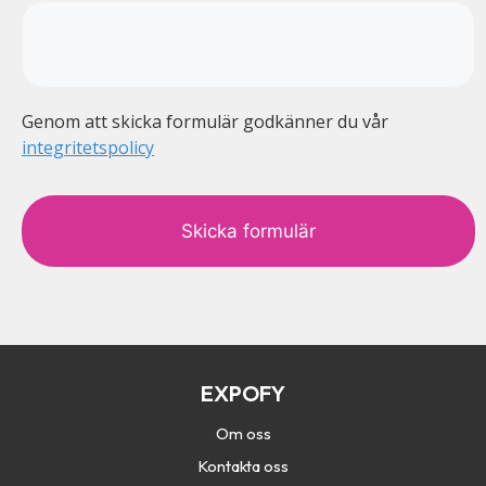
Genom att skicka formulär godkänner du vår
integritetspolicy
c
a
p
t
c
h
a
EXPOFY
Om oss
Kontakta oss