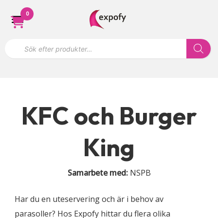
Hoppa
0
till
innehåll
P
r
o
d
u
k
t
s
ö
KFC och Burger
k
n
i
n
King
g
Samarbete med:
NSPB
Har du en uteservering och är i behov av
parasoller? Hos Expofy hittar du flera olika