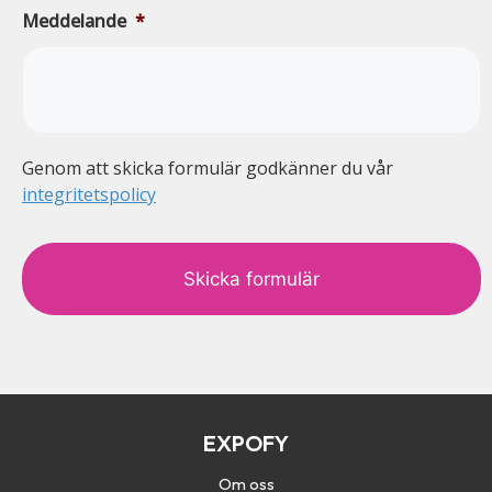
Meddelande
*
Genom att skicka formulär godkänner du vår
integritetspolicy
c
a
p
t
c
h
a
EXPOFY
Om oss