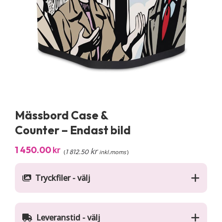
Mässbord Case &
Counter – Endast bild
1 450.00
kr
kr
1 812.50
(
inkl.moms
)
Tryckfiler - välj
Leveranstid - välj