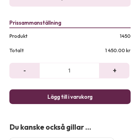
Produkt
1450
Totalt
1 450.00
kr
-
+
Mäs
Cas
&
Lägg till i varukorg
Coun
-
End
bild
Du kanske också gillar …
män