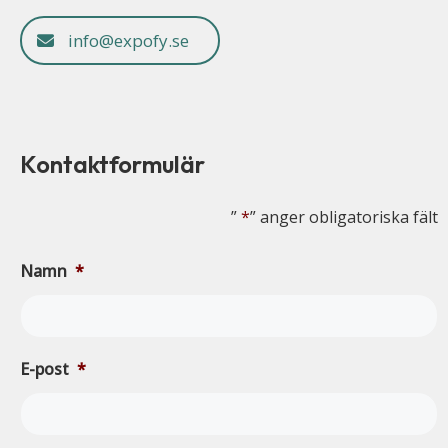
info@expofy.se
Kontaktformulär
”
*
” anger obligatoriska fält
Namn
*
E-post
*