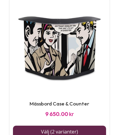
Den
här
produkten
har
flera
varianter.
De
olika
alternativen
kan
väljas
Mässbord Case & Counter
på
9 650.00
kr
produktsidan
Välj (2 varianter)