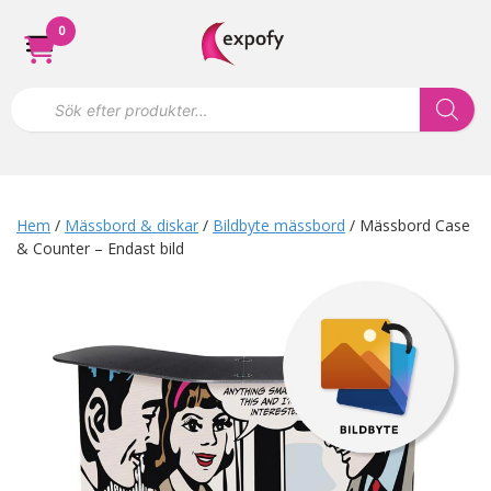
Hoppa
0
till
innehåll
P
r
o
d
u
k
t
s
Hem
/
Mässbord & diskar
/
Bildbyte mässbord
/ Mässbord Case
ö
& Counter – Endast bild
k
n
i
n
g