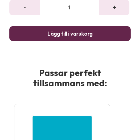
-
+
Full
-
Prin
Lägg till i varukorg
väg
enke
-
4
m
Passar perfekt
män
tillsammans med: