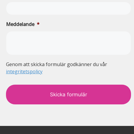
Meddelande
*
Genom att skicka formulär godkänner du vår
integritetspolicy
c
a
p
t
c
h
a