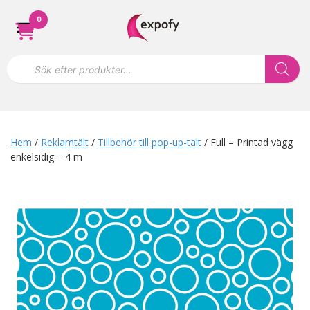
Hoppa
0
till
innehåll
P
r
o
d
u
k
t
s
Hem
/
Reklamtält
/
Tillbehör till pop-up-tält
/ Full – Printad vägg
ö
enkelsidig – 4 m
k
n
i
n
g