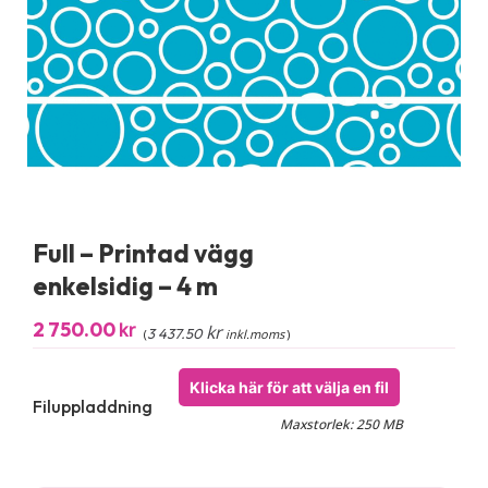
Full – Printad vägg
enkelsidig – 4 m
2 750.00
kr
kr
3 437.50
(
inkl.moms
)
Klicka här för att välja en fil
Filuppladdning
Maxstorlek: 250 MB