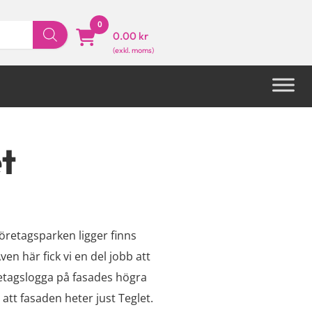
0
0.00 kr
t
öretagsparken ligger finns
en här fick vi en del jobb att
retagslogga på fasades högra
 att fasaden heter just Teglet.