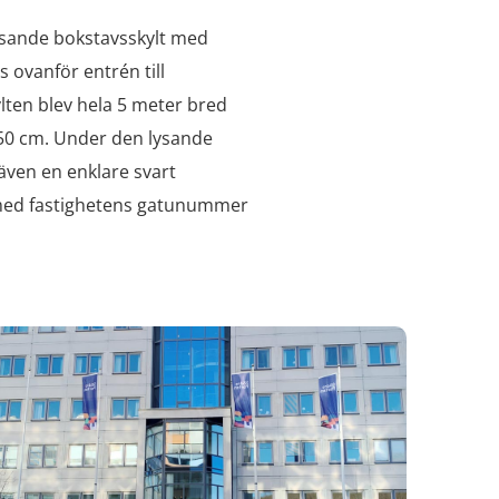
ysande bokstavsskylt med
 ovanför entrén till
lten blev hela 5 meter bred
50 cm. Under den lysande
ven en enklare svart
 med fastighetens gatunummer