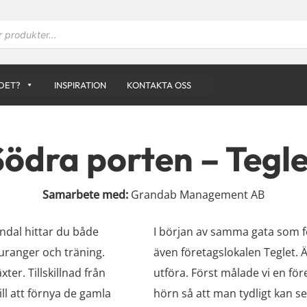
DET?
INSPIRATION
KONTAKTA OSS
Södra porten – Tegle
Samarbete med:
Grandab Management AB
ndal hittar du både
I början av samma gata som f
auranger och träning.
även företagslokalen Teglet. Äv
er. Tillskillnad från
utföra. Först målade vi en fö
l att förnya de gamla
hörn så att man tydligt kan se