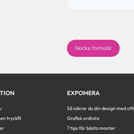
c
a
p
t
c
h
a
TION
EXPOMERA
u
Så säkrar du din design med utfa
en tryckfil
Grafisk ordlista
er
7 tips för bästa monter