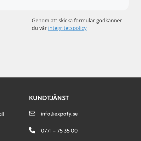
Genom att skicka formulär godkänner
du vår
integritetspolicy
KUNDTJÄNST
info@expofy.se
ll
0771 – 75 35 00