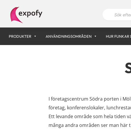
Hoppa
P
till
r
innehåll
o
d
u
k
PRODUKTER
ANVÄNDNINGSOMRÅDEN
HUR FUNKAR 
t
s
ö
k
n
i
n
g
I företagscentrum Södra porten i Möl
företag, konferenslokaler, lunchrest
Ett levande område som hela tiden växt
många andra områden ser man här til