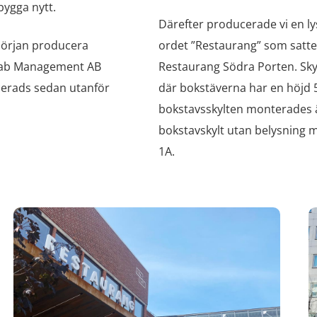
 bygga nytt.
Därefter producerade vi en l
 början producera
ordet ”Restaurang” som sattes
andab Management AB
Restaurang Södra Porten. Sky
cerads sedan utanför
där bokstäverna har en höjd 
bokstavsskylten monterades ä
bokstavskylt utan belysning
1A.