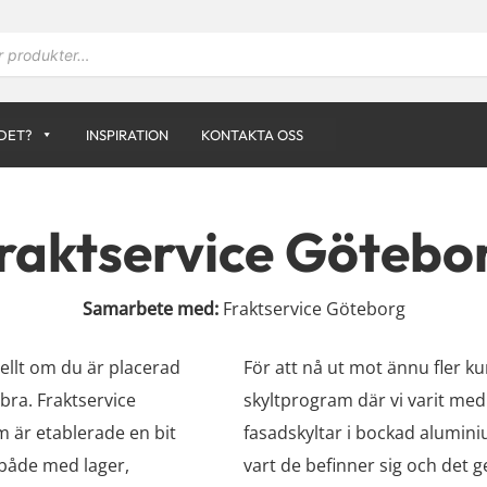
DET?
INSPIRATION
KONTAKTA OSS
raktservice Götebo
Samarbete med:
Fraktservice Göteborg
iellt om du är placerad
För att nå ut mot ännu fler k
 bra. Fraktservice
skyltprogram där vi varit med
m är etablerade en bit
fasadskyltar i bockad alumini
både med lager,
vart de befinner sig och det ge