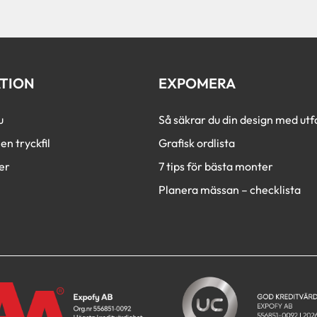
c
h
a
TION
EXPOMERA
u
Så säkrar du din design med utfa
en tryckfil
Grafisk ordlista
er
7 tips för bästa monter
Planera mässan – checklista