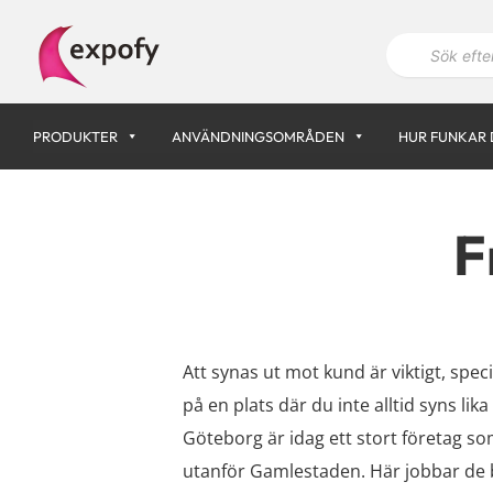
Hoppa
P
till
r
innehåll
o
d
u
k
PRODUKTER
ANVÄNDNINGSOMRÅDEN
HUR FUNKAR 
t
s
ö
k
n
F
i
n
g
Att synas ut mot kund är viktigt, spec
på en plats där du inte alltid syns lika
Göteborg är idag ett stort företag so
utanför Gamlestaden. Här jobbar de 