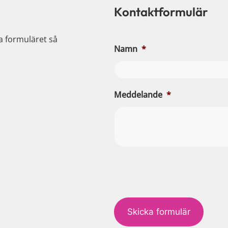
Kontaktformulär
ia formuläret så
Namn
*
Meddelande
*
c
a
p
t