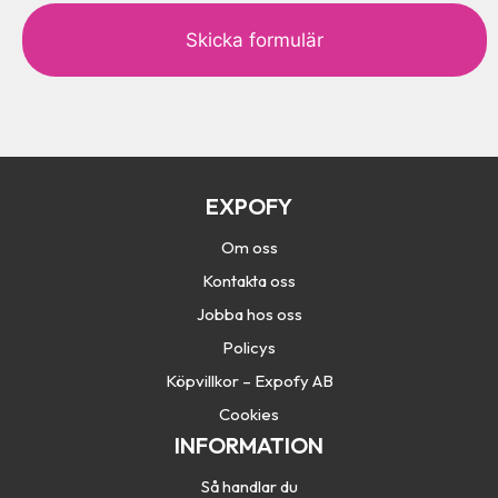
a
p
t
c
h
a
EXPOFY
Om oss
Kontakta oss
Jobba hos oss
Policys
Köpvillkor – Expofy AB
Cookies
INFORMATION
Så handlar du