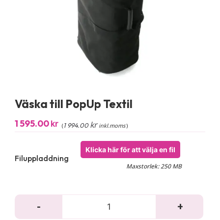
Väska till PopUp Textil
1 595.00
kr
kr
1 994.00
(
inkl.moms
)
Klicka här för att välja en fil
Filuppladdning
Maxstorlek: 250 MB
-
+
Väs