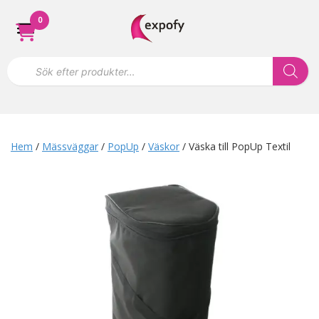
Hoppa
0
till
innehåll
P
r
o
d
u
k
t
s
Hem
/
Mässväggar
/
PopUp
/
Väskor
/ Väska till PopUp Textil
ö
k
n
i
n
g