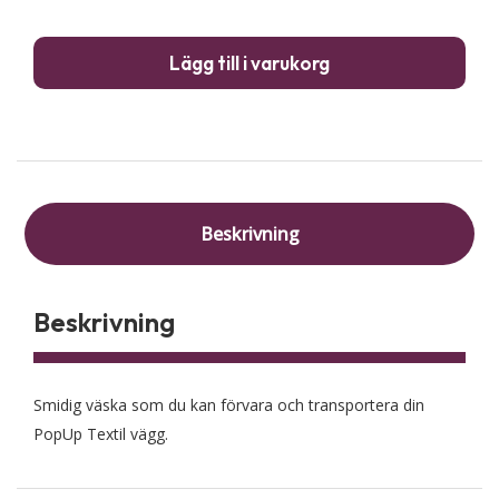
till
Pop
Lägg till i varukorg
Text
män
Beskrivning
Beskrivning
Smidig väska som du kan förvara och transportera din
PopUp Textil vägg.