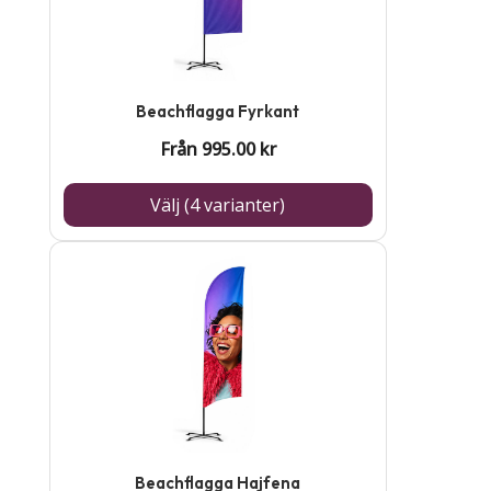
flera
varianter.
De
Beachflagga Fyrkant
olika
Från
995.00
kr
alternativen
kan
Välj (4 varianter)
väljas
på
Den
produktsidan
här
produkten
har
flera
varianter.
De
Beachflagga Hajfena