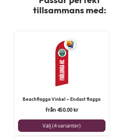
tillsammans med:
Den
här
produkten
har
flera
varianter.
De
Beachflagga Vinkel – Endast flagga
olika
Från
450.00
kr
alternativen
kan
Välj (4 varianter)
väljas