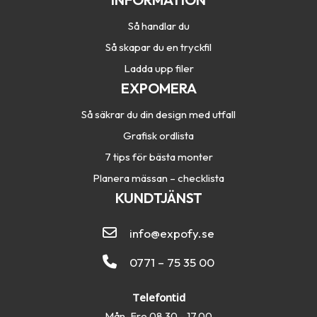
Så handlar du
Så skapar du en tryckfil
Ladda upp filer
EXPOMERA
Så säkrar du din design med utfall
Grafisk ordlista
7 tips för bästa monter
Planera mässan – checklista
KUNDTJÄNST
info@expofy.se
0771 – 75 35 00
Telefontid
Mån-Fre 08.30 - 17.00