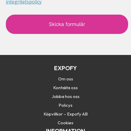
integritetspolicy
c
a
p
t
c
h
a
EXPOFY
Om oss
Kontakta oss
Jobba hos oss
Policys
Köpvillkor – Expofy AB
Cookies
INFORMATION