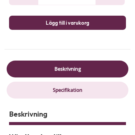
Wind
män
Lägg till i varukorg
Beskrivning
Specifikation
Beskrivning