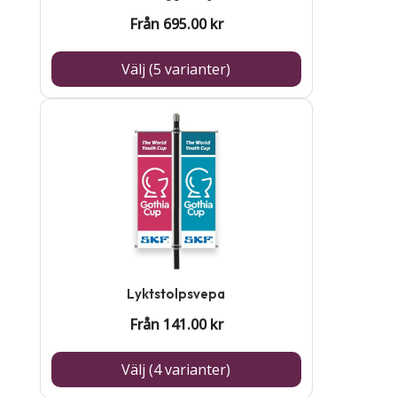
olika
Från
695.00
kr
alternativen
kan
Välj (5 varianter)
väljas
på
Den
produktsidan
här
produkten
har
flera
varianter.
De
Lyktstolpsvepa
olika
Från
141.00
kr
alternativen
kan
Välj (4 varianter)
väljas