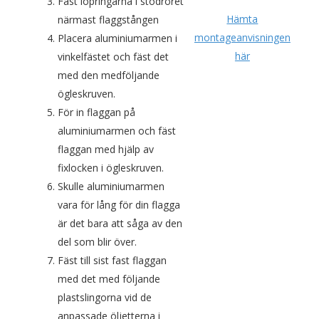
Fäst löpringarna i stödröret
Hämta
närmast flaggstången
montageanvisningen
Placera aluminiumarmen i
här
vinkelfästet och fäst det
med den medföljande
ögleskruven.
För in flaggan på
aluminiumarmen och fäst
flaggan med hjälp av
fixlocken i ögleskruven.
Skulle aluminiumarmen
vara för lång för din flagga
är det bara att såga av den
del som blir över.
Fäst till sist fast flaggan
med det med följande
plastslingorna vid de
anpassade öljetterna i