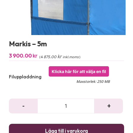
Markis – 5m
3 900.00
kr
kr
4 875.00
(
inkl.moms
)
Klicka här för att välja en fil
Filuppladdning
Maxstorlek: 250 MB
-
+
Mar
-
5m
Lägg till i varukorg
män