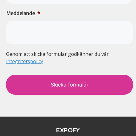
Meddelande
*
Genom att skicka formulär godkänner du vår
integritetspolicy
c
a
p
t
c
h
a
EXPOFY