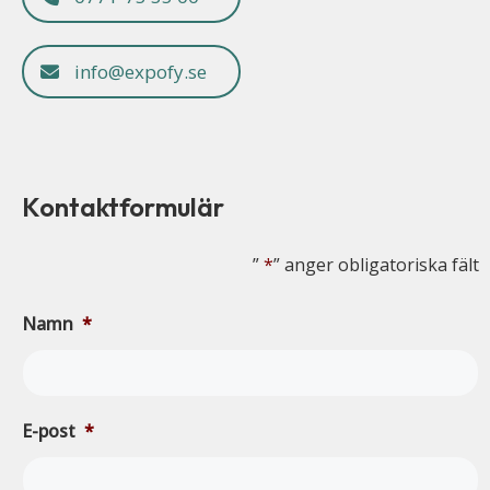
info@expofy.se
Kontaktformulär
”
*
” anger obligatoriska fält
Namn
*
E-post
*