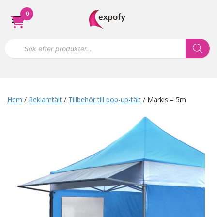
Hoppa
0
till
innehåll
P
r
o
d
u
k
t
s
Hem
/
Reklamtält
/
Tillbehör till pop-up-tält
/ Markis – 5m
ö
k
n
i
n
g