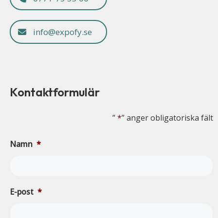
info@expofy.se
Kontaktformulär
”
*
” anger obligatoriska fält
Namn
*
E-post
*