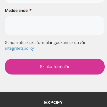
Meddelande
*
Genom att skicka formulär godkänner du vår
integritetspolicy
c
a
p
t
c
h
a
EXPOFY