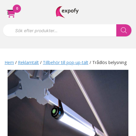
Hoppa
0
till
innehåll
P
r
o
d
u
k
t
s
Hem
/
Reklamtält
/
Tillbehör till pop-up-tält
/ Trådlös belysning
ö
k
n
i
n
g