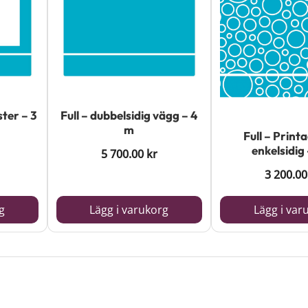
ter – 3
Full – dubbelsidig vägg – 4
m
Full – Print
enkelsidig
5 700.00
kr
3 200.0
g
Lägg i varukorg
Lägg i var