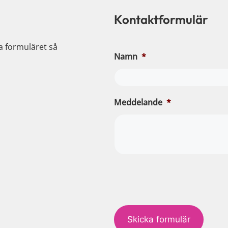
Kontaktformulär
ia formuläret så
Namn
*
Meddelande
*
c
a
p