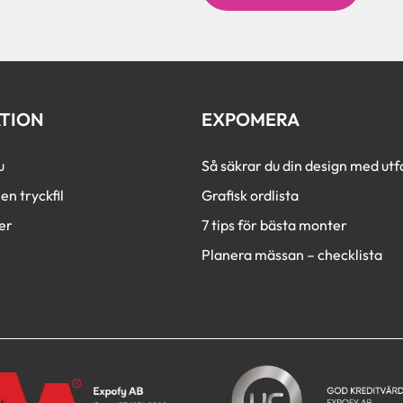
t
c
h
a
TION
EXPOMERA
u
Så säkrar du din design med utfa
en tryckfil
Grafisk ordlista
er
7 tips för bästa monter
Planera mässan – checklista