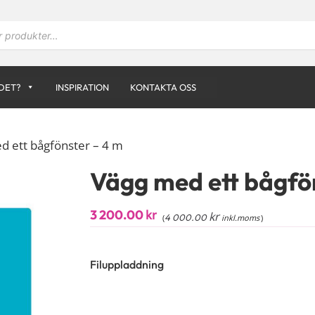
DET?
INSPIRATION
KONTAKTA OSS
d ett bågfönster – 4 m
Vägg med ett bågfö
3 200.00
kr
kr
4 000.00
(
inkl.moms
)
Filuppladdning