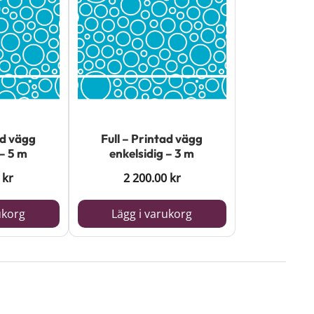
ad vägg
Full – Printad vägg
 – 5 m
enkelsidig – 3 m
0
kr
2 200.00
kr
ukorg
Lägg i varukorg