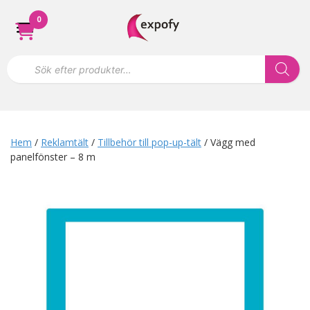
Hoppa
0
till
innehåll
P
r
o
d
u
k
t
s
Hem
/
Reklamtält
/
Tillbehör till pop-up-tält
/ Vägg med
ö
panelfönster – 8 m
k
n
i
n
g