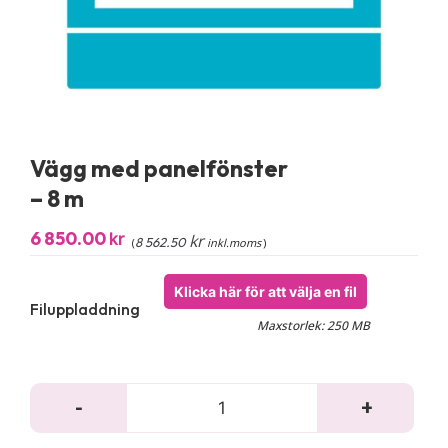
Vägg med panelfönster
– 8 m
6 850.00
kr
kr
8 562.50
(
inkl.moms
)
Klicka här för att välja en fil
Filuppladdning
Maxstorlek: 250 MB
-
+
Väg
med