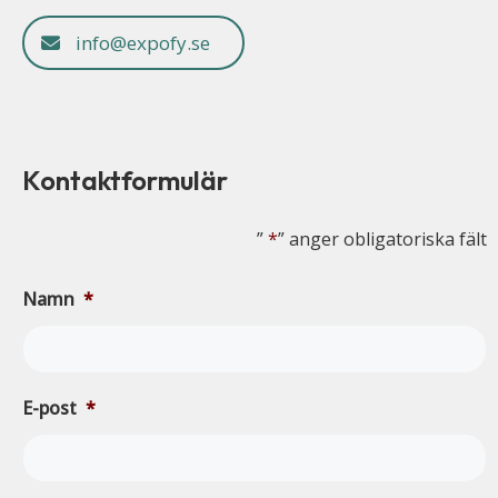
info@expofy.se
Kontaktformulär
”
*
” anger obligatoriska fält
Namn
*
E-post
*