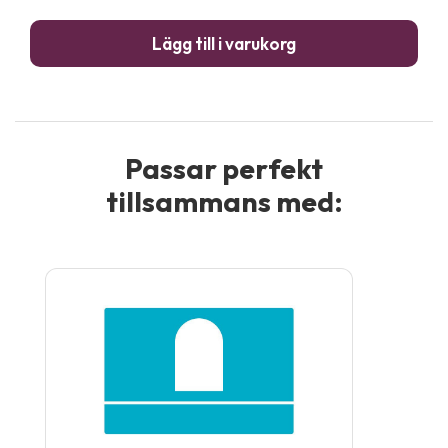
pane
Lägg till i varukorg
-
8
m
män
Passar perfekt
tillsammans med: