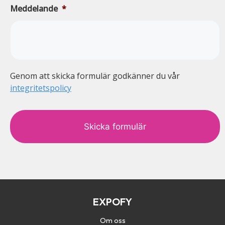
Meddelande
*
Genom att skicka formulär godkänner du vår
integritetspolicy
c
a
p
t
c
h
a
EXPOFY
Om oss