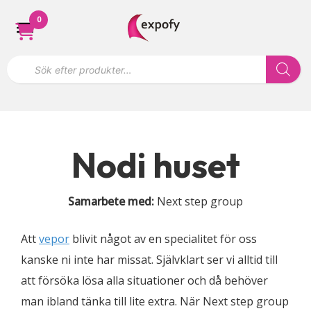
Hoppa
0
till
innehåll
P
r
o
d
u
k
t
s
ö
Nodi huset
k
n
i
n
Samarbete med:
Next step group
g
Att
vepor
blivit något av en specialitet för oss
kanske ni inte har missat. Självklart ser vi alltid till
att försöka lösa alla situationer och då behöver
man ibland tänka till lite extra. När Next step group