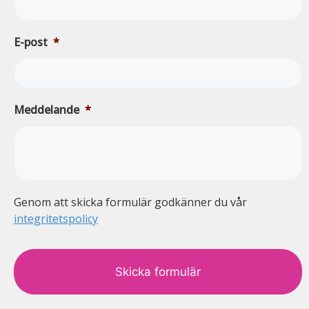
E-post
*
Meddelande
*
Genom att skicka formulär godkänner du vår
integritetspolicy
c
a
p
t
c