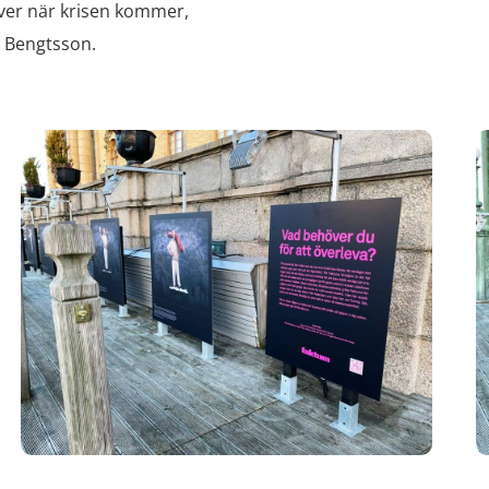
över när krisen kommer,
e Bengtsson.