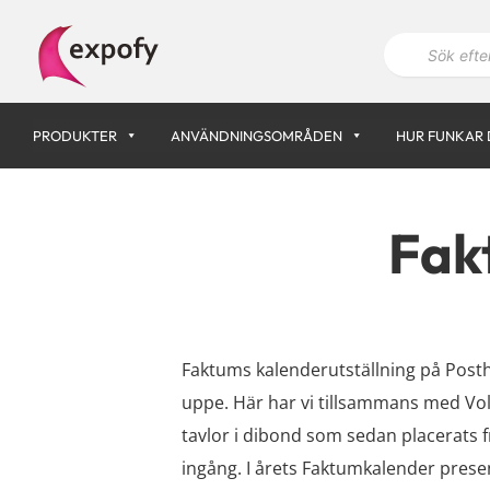
Hoppa
P
till
r
innehåll
o
d
u
k
PRODUKTER
ANVÄNDNINGSOMRÅDEN
HUR FUNKAR 
t
s
ö
k
n
Fak
i
n
g
Faktums kalenderutställning på Postho
uppe. Här har vi tillsammans med Vol
tavlor i dibond som sedan placerats 
ingång. I årets Faktumkalender prese