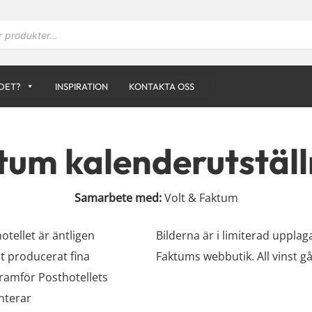
DET?
INSPIRATION
KONTAKTA OSS
tum kalenderutställ
Samarbete med:
Volt & Faktum
tellet är äntligen
Bilderna är i limiterad upplag
t producerat fina
Faktums webbutik. All vinst gå
framför Posthotellets
nterar