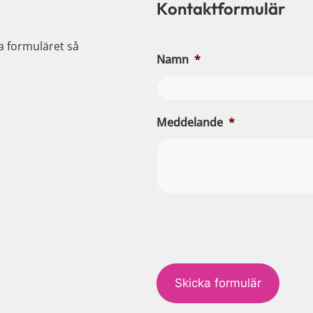
Kontaktformulär
ia formuläret så
Namn
*
Meddelande
*
c
a
p
t