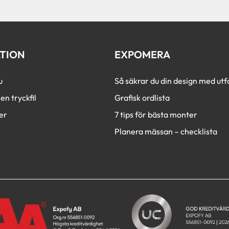
c
h
a
TION
EXPOMERA
u
Så säkrar du din design med utfa
en tryckfil
Grafisk ordlista
er
7 tips för bästa monter
Planera mässan – checklista