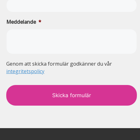
Meddelande
*
Genom att skicka formulär godkänner du vår
integritetspolicy
c
a
p
t
c
h
a