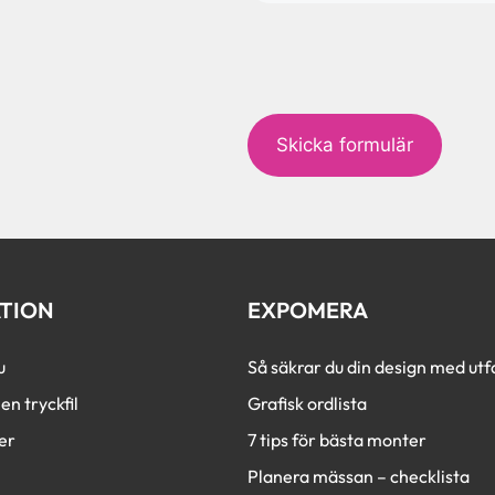
c
a
p
t
c
h
a
TION
EXPOMERA
u
Så säkrar du din design med utfa
en tryckfil
Grafisk ordlista
er
7 tips för bästa monter
Planera mässan – checklista