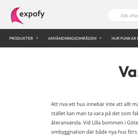
Hoppa
P
till
r
innehåll
o
d
u
k
PRODUKTER
ANVÄNDNINGSOMRÅDEN
HUR FUNKAR 
t
s
ö
k
n
Va
i
n
g
Att riva ett hus innebär inte att allt 
stället kan man ta vara på det som fak
återanvända. Vid Lilla bommen i Göt
ombyggnation där både nya hus förs