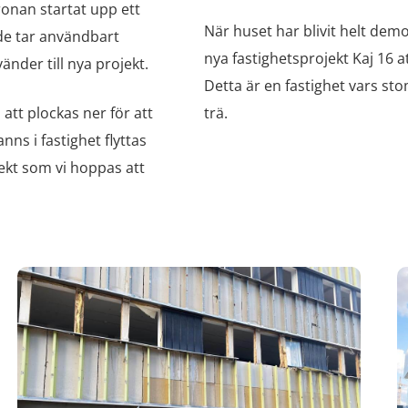
ronan startat upp ett
När huset har blivit helt d
 de tar användbart
nya fastighetsprojekt Kaj 16 a
nder till nya projekt.
Detta är en fastighet vars s
tt plockas ner för att
trä.
anns i fastighet flyttas
ojekt som vi hoppas att