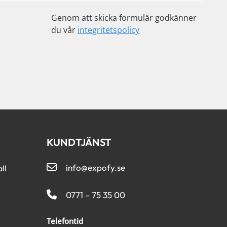
Genom att skicka formulär godkänner
du vår
integritetspolicy
KUNDTJÄNST
info@expofy.se
ll
0771 – 75 35 00
Telefontid