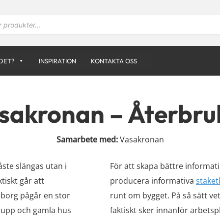
DET?
INSPIRATION
KONTAKTA OSS
sakronan – Återbru
Samarbete
med:
Vasakronan
måste slängas utan i
För att skapa bättre informati
tiskt går att
producera informativa
staket
eborg pågår en stor
runt om bygget. På så sätt v
 upp och gamla hus
faktiskt sker innanför arbetsp