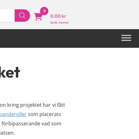
0
0.00 kr
ket
on kring projektet har vi fått
banderoller
som placerats
et förbipasserande vad som
latsen.