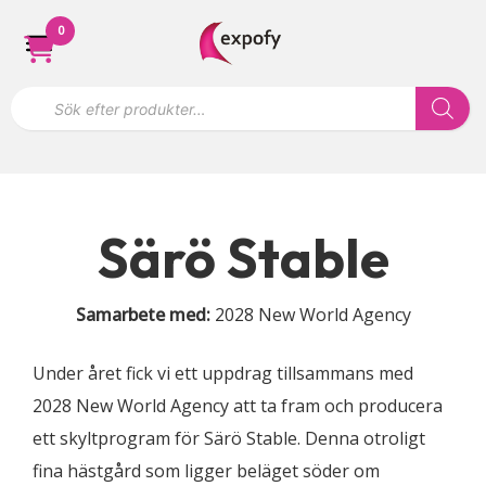
Hoppa
0
till
innehåll
P
r
o
d
u
k
t
s
ö
Särö Stable
k
n
i
n
Samarbete med:
2028 New World Agency
g
Under året fick vi ett uppdrag tillsammans med
2028 New World Agency att ta fram och producera
ett skyltprogram för Särö Stable. Denna otroligt
fina hästgård som ligger beläget söder om