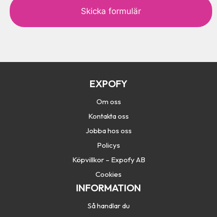
a
p
t
c
h
a
EXPOFY
Om oss
Kontakta oss
Jobba hos oss
Policys
Köpvillkor – Expofy AB
Cookies
INFORMATION
Så handlar du