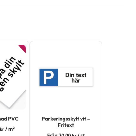
mmad PVC
Parkeringsskylt vit –
Fritext
/
m²
kr
Från
70.00
/
st
kr