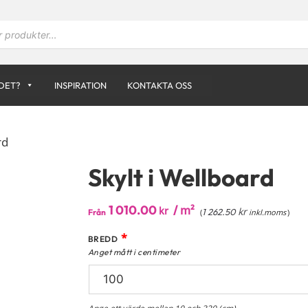
DET?
INSPIRATION
KONTAKTA OSS
rd
Skylt i Wellboard
1 010.00
/
m²
kr
kr
1 262.50
Från
(
inkl.moms
)
*
BREDD
Anget mått i centimeter