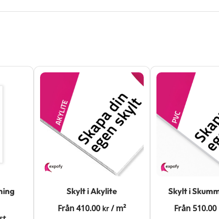
ning
Skylt i Akylite
Skylt i Sku
Från
410.00
/
m²
Från
510.00
kr
st