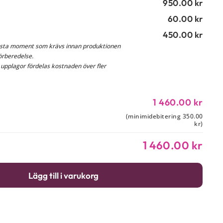
950.00 kr
60.00 kr
450.00 kr
fasta moment som krävs innan produktionen
förberedelse.
 upplagor fördelas kostnaden över fler
1 460.00 kr
(minimidebitering 350.00
kr)
1 460.00 kr
Lägg till i varukorg