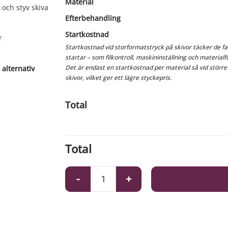
Material
k och styv skiva
Efterbehandling
Startkostnad
r
Startkostnad vid storformatstryck på skivor täcker de 
startar – som filkontroll, maskininställning och material
Det är endast en startkostnad per material så vid större
 alternativ
skivor, vilket ger ett lägre styckepris.
Total
Total
-
+
Skylt
i
Wellboard
mängd