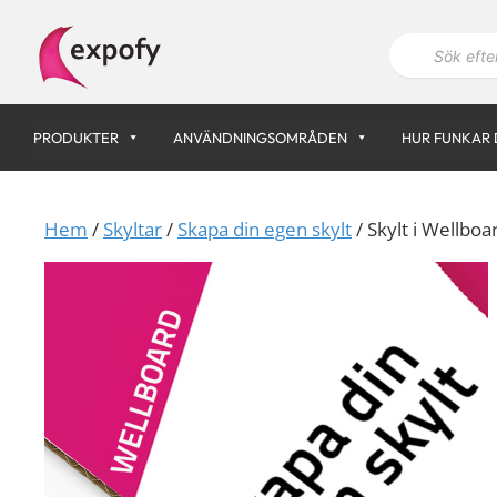
Hoppa
P
till
r
innehåll
o
d
u
k
PRODUKTER
ANVÄNDNINGSOMRÅDEN
HUR FUNKAR 
t
s
ö
k
n
Hem
/
Skyltar
/
Skapa din egen skylt
/ Skylt i Wellboa
i
n
g