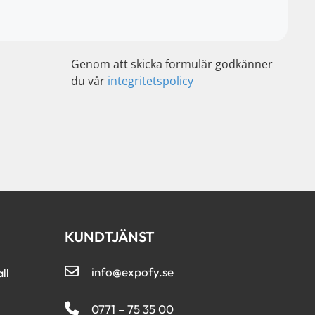
Genom att skicka formulär godkänner
du vår
integritetspolicy
KUNDTJÄNST
info@expofy.se
ll
0771 – 75 35 00