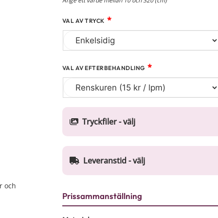
Ange ett värde mellan 10 och 320 (cm)
*
VAL AV TRYCK
*
VAL AV EFTERBEHANDLING
Tryckfiler - välj
Leveranstid - välj
r och
Prissammanställning