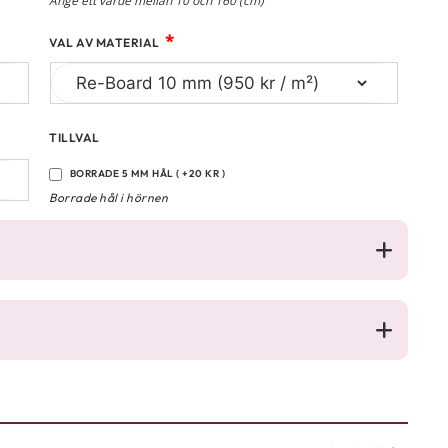
Ange ett värde mellan 10 och 160 (cm)
*
VAL AV MATERIAL
TILLVAL
BORRADE 5 MM HÅL ( +20 KR )
Borrade hål i hörnen