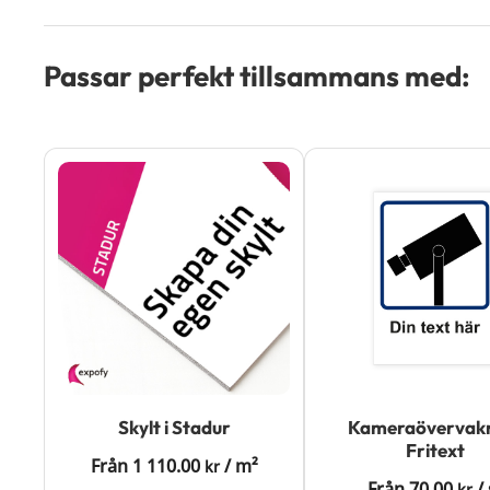
Passar perfekt tillsammans med:
Skylt i Stadur
Kameraövervak
Fritext
Från
1 110.00
/
m²
kr
Från
70.00
/
kr