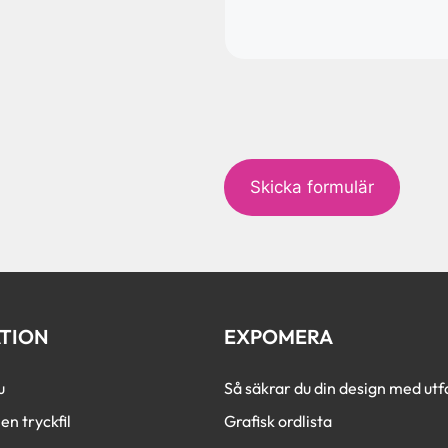
c
a
p
t
c
h
a
TION
EXPOMERA
u
Så säkrar du din design med utfa
en tryckfil
Grafisk ordlista