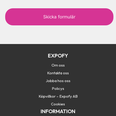
c
a
p
t
c
h
a
EXPOFY
Om oss
Kontakta oss
Jobba hos oss
Policys
Köpvillkor – Expofy AB
Cookies
INFORMATION