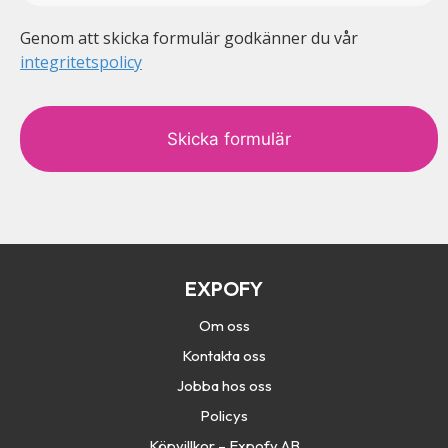
Genom att skicka formulär godkänner du vår
integritetspolicy
c
a
p
t
c
h
a
EXPOFY
Om oss
Kontakta oss
Jobba hos oss
Policys
Köpvillkor – Expofy AB