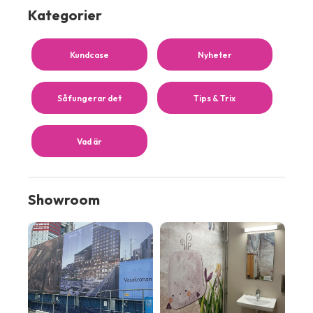
Kategorier
Kundcase
Nyheter
Så fungerar det
Tips & Trix
Vad är
Showroom