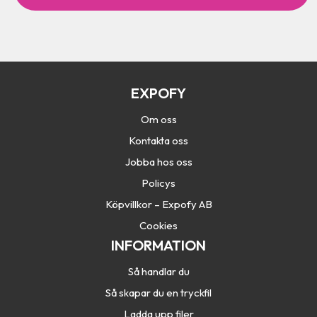
t
c
h
a
EXPOFY
Om oss
Kontakta oss
Jobba hos oss
Policys
Köpvillkor – Expofy AB
Cookies
INFORMATION
Så handlar du
Så skapar du en tryckfil
Ladda upp filer