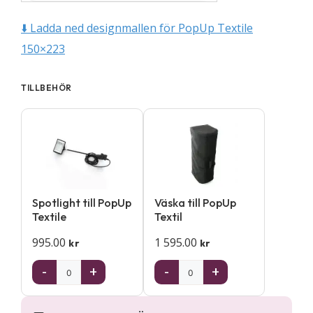
⬇️ Ladda ned designmallen för PopUp Textile
150×223
TILLBEHÖR
Spotlight till PopUp
Väska till PopUp
Textile
Textil
995.00
1 595.00
kr
kr
-
+
-
+