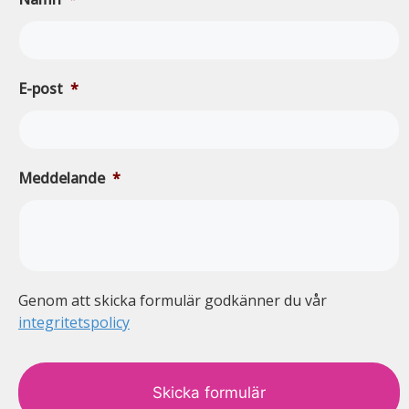
E-post
*
Meddelande
*
Genom att skicka formulär godkänner du vår
integritetspolicy
c
a
p