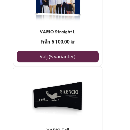
har
flera
varianter.
De
VARIO Straight L
olika
Från
6 100.00
kr
alternativen
kan
Välj (5 varianter)
väljas
på
produktsidan