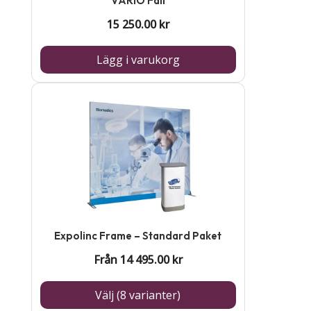
VARIO Fall
15 250.00
kr
Lägg i varukorg
Den
här
produkten
har
flera
varianter.
De
Expolinc Frame – Standard Paket
olika
Från
14 495.00
kr
alternativen
kan
Välj (8 varianter)
väljas