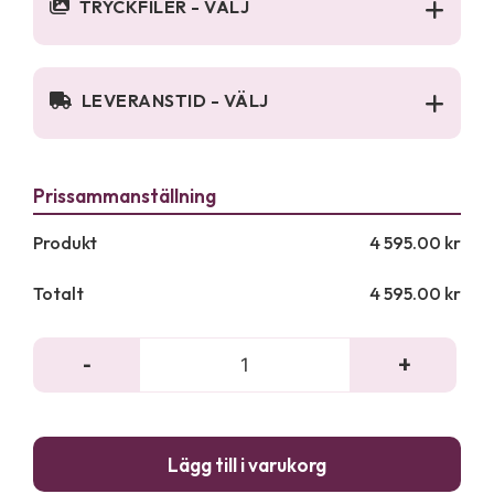
TRYCKFILER - VÄLJ
LEVERANSTID - VÄLJ
Produkt
4 595.00
kr
Totalt
4 595.00
kr
-
+
PopUp
Textile
mängd
Lägg till i varukorg