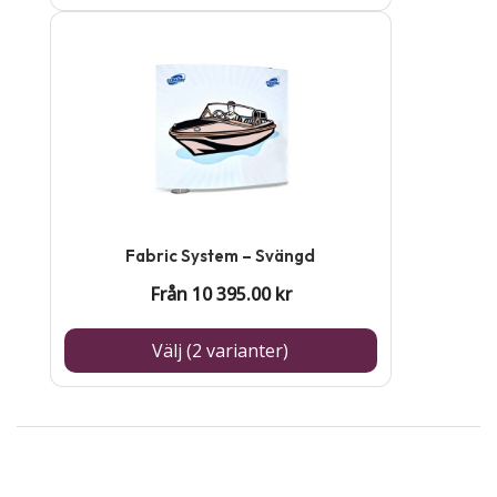
på
Den
produktsidan
här
produkten
har
flera
varianter.
De
Fabric System – Svängd
olika
Från
10 395.00
kr
alternativen
kan
Välj (2 varianter)
väljas
på
produktsidan