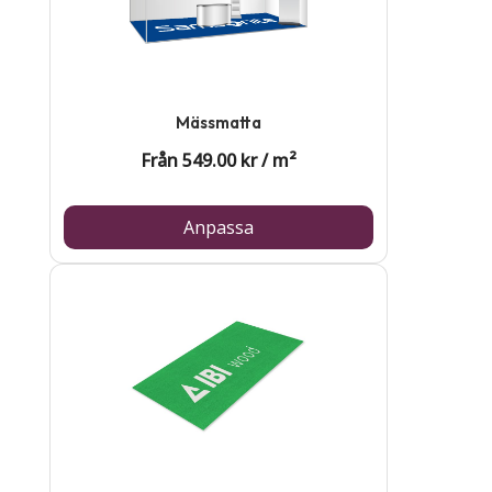
Mässmatta
Från
549.00
kr
/
m²
Anpassa