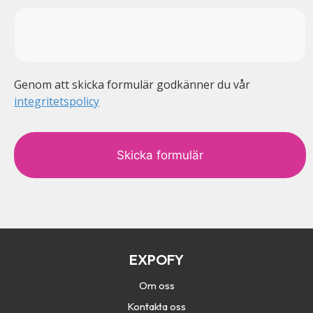
Genom att skicka formulär godkänner du vår
integritetspolicy
c
a
p
t
c
h
a
EXPOFY
Om oss
Kontakta oss