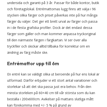
undersida och garanti på 3 år. Passar för både kontor, butik
och företagslokal. Entrémattornas lugg finns att välja i 96
stycken olika färger och priset påverkas inte på hur många
färger du väljer. Det ger ett brett urval av färger och passa
in i de flesta grafiska profiler. Dock är det endast dessa
färger som gäller och man kommer anpassa tryckoriginal
till den närmaste färgen i färgkartan. Vi ser över alla
tryckfiler och skickar alltid tillbaka för korrektur om en
ändring av färg måste ske.
Entrémattor upp till 6m
En entré kan se väldigt olika ut beroende på hur ens lokal är
utformad. Därför erbjuder vi ett stort antal variationer och
storlekar så att det ska passa just era behov. Från den
minsta storleken på 60×40 cm till vår största som du kan
beställa i 200x600cm. Avikelser på mattans slutliga mått
kan förekomma med +/- 5 % på grund av