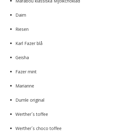
Marabou klassiska Mjölkchoklad
Daim
Riesen
Karl Fazer blå
Geisha
Fazer mint
Marianne
Dumle original
Werther´s toffee
Werther´s choco toffee