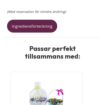
(Med reservation för mindre ändring)
Ingrediensförteckning
Passar perfekt
tillsammans med:
Den
här
produkten
har