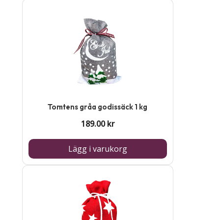
på
produktsidan
Tomtens gråa godissäck 1 kg
189.00
kr
Lägg i varukorg
Den
här
produkten