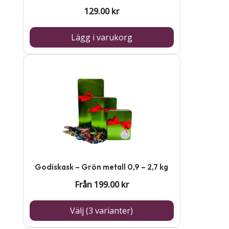
129.00
kr
Lägg i varukorg
Den
här
produkten
har
flera
varianter.
De
Godiskask – Grön metall 0,9 – 2,7 kg
olika
Från
199.00
kr
alternativen
kan
Välj (3 varianter)
väljas