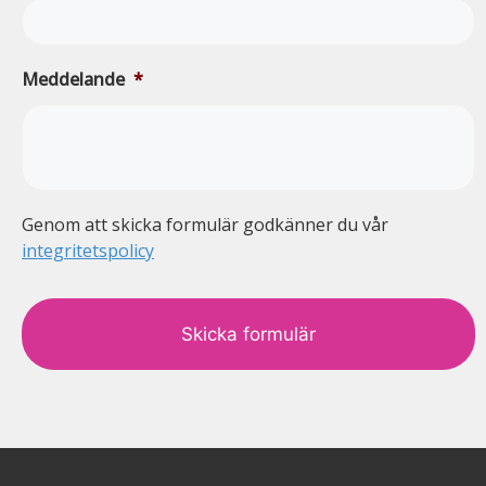
Meddelande
*
Genom att skicka formulär godkänner du vår
integritetspolicy
c
a
p
t
c
h
a