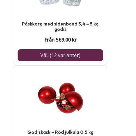
flera
varianter.
De
Påskkorg med sidenband 3,4 – 5 kg
olika
godis
alternativen
Från
569.00
kr
kan
Välj (12 varianter)
väljas
på
produktsidan
Godiskask – Röd julkula 0.5 kg