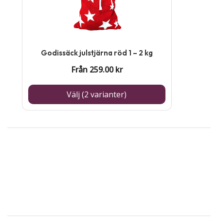
har
flera
varianter.
De
Godissäck julstjärna röd 1 – 2 kg
olika
Från
259.00
kr
alternativen
kan
Välj (2 varianter)
väljas
på
produktsidan