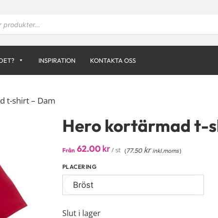
DET?
INSPIRATION
KONTAKTA OSS
 t-shirt – Dam
Hero kortärmad t-s
62.00
kr
kr
/ st
Från
77.50
(
inkl.moms
)
PLACERING
Slut i lager