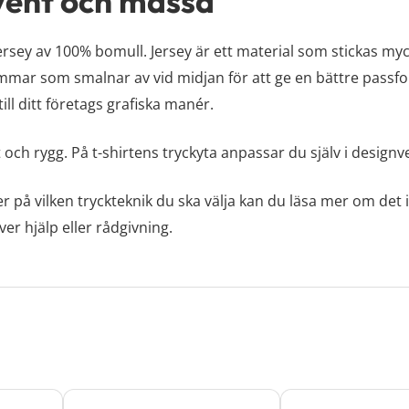
event och mässa
jersey av 100% bomull. Jersey är ett material som stickas myc
sömmar som smalnar av vid midjan för att ge en bättre passf
ill ditt företags grafiska manér.
 och rygg. På t-shirtens tryckyta anpassar du själv i designve
er på vilken tryckteknik du ska välja kan du läsa mer om det 
r hjälp eller rådgivning.