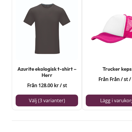
Den
här
produkten
har
flera
varianter.
De
olika
Azurite ekologisk t-shirt –
Trucker keps
alternativen
Herr
Från
Från
/ st
/ 
kan
Från
128.00
kr
/ st
väljas
på
Välj (3 varianter)
Lägg i varukor
produktsidan