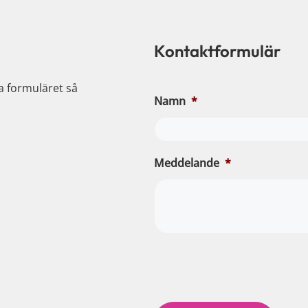
Kontaktformulär
ia formuläret så
Namn
*
Meddelande
*
c