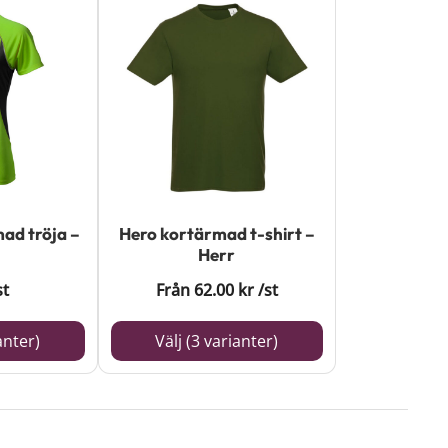
Den
här
produkten
har
flera
varianter.
De
olika
ad tröja –
Hero kortärmad t-shirt –
alternativen
Herr
kan
st
Från
62.00
kr
/st
väljas
på
anter)
Välj (3 varianter)
produktsidan