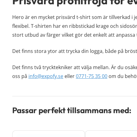
Prisvärd profiltröja för 
Hero är en mycket prisvärd t-shirt som är tillverkad i 
flexibel. T-shirten har en ribbstickad krage och sido
stort utbud av färger vilket gör det enkelt att anpassa t
Det finns stora ytor att trycka din logga, både på bröst
Det finns två trycktekniker att välja mellan. Är du osäk
oss på
info@expofy.se
eller
0771-75 35 00
om du behöve
Passar perfekt tillsammans med: