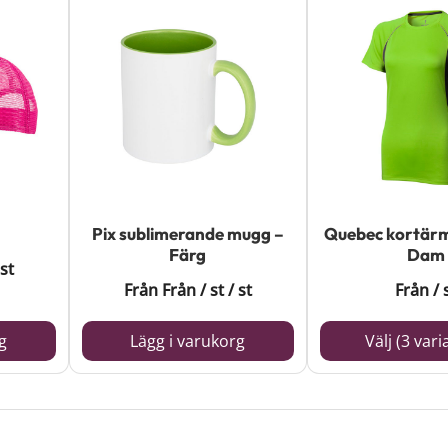
Pix sublimerande mugg –
Quebec kortärm
Färg
Dam
st
Från
Från
/ st
/ st
Från
/ 
g
Lägg i varukorg
Välj (3 vari