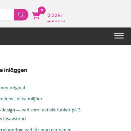
0
0.00 kr
e inläggen
med original
rollups i olika miljöer
-design — vad som faktiskt funkar på 3
s läsavstånd
rplanering: vad får man plats med