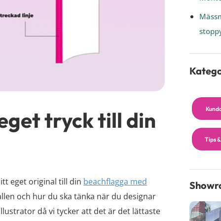
Mässm
stoppy
Katego
Kund
get tryck till din
Tips &
t eget original till din
beachflagga med
Showr
llen och hur du ska tänka när du designar
lustrator då vi tycker att det är det lättaste