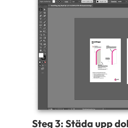
Steg 3: Städa upp d