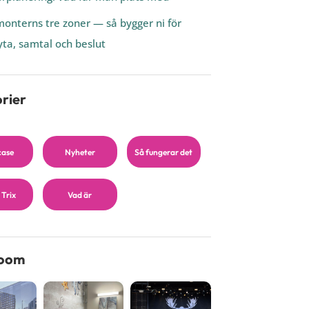
onterns tre zoner — så bygger ni för
ta, samtal och beslut
rier
case
Nyheter
Så fungerar det
 Trix
Vad är
oom