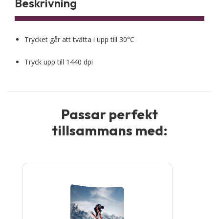
Beskrivning
Trycket går att tvätta i upp till 30°C
Tryck upp till 1440 dpi
Passar perfekt
tillsammans med:
Den
här
produkten