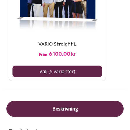
De
olika
alternativen
kan
väljas
VARIO Straight L
på
6 100.00
kr
produktsidan
Från
Välj (5 varianter)
Beskrivning