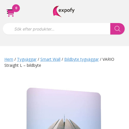
Hoppa
0
till
innehåll
P
r
o
d
u
k
t
s
Hem
/
Tygväggar
/
Smart Wall
/
Bildbyte tygväggar
/ VARIO
ö
Straight L – bildbyte
k
n
i
n
g