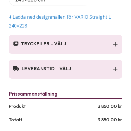
⬇️ Ladda ned designmallen för VARIO Straight L
240×228
TRYCKFILER - VÄLJ
LEVERANSTID - VÄLJ
Produkt
3 850.00
kr
Totalt
3 850.00
kr