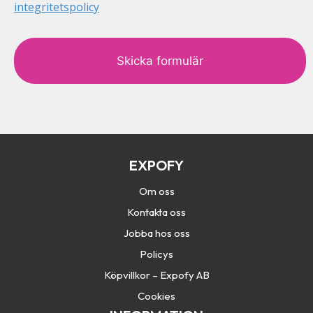
integritetspolicy
c
a
p
t
c
h
a
EXPOFY
Om oss
Kontakta oss
Jobba hos oss
Policys
Köpvillkor – Expofy AB
Cookies