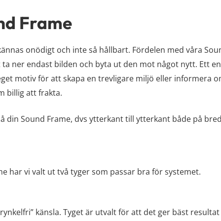
ound Frame
 kännas onödigt och inte så hållbart. Fördelen med våra So
t ta ner endast bilden och byta ut den mot något nytt. Ett e
t motiv för att skapa en trevligare miljö eller informera 
billig att frakta.
på din Sound Frame, dvs ytterkant till ytterkant både på br
me har vi valt ut två tyger som passar bra för systemet.
ynkelfri” känsla. Tyget är utvalt för att det ger bäst resul