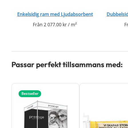
Enkelsidig ram med Ljudabsorbent
Dubbelsi
Från
2 077.00
kr
/
m²
F
Passar perfekt tillsammans med:
Den
Bestseller
här
produkten
har
flera