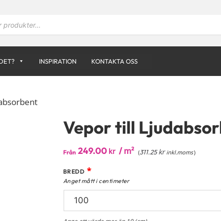
DET?
INSPIRATION
KONTAKTA OSS
dabsorbent
Vepor till Ljudabso
249.00
/
m²
kr
kr
311.25
Från
(
inkl.moms
)
*
BREDD
Anget mått i centimeter