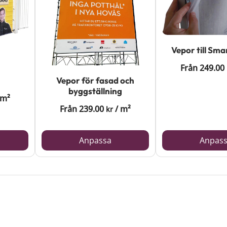
Vepor till Sm
Från
249.00
Vepor för fasad och
byggställning
m²
Från
239.00
/
m²
kr
Anpassa
Anpas