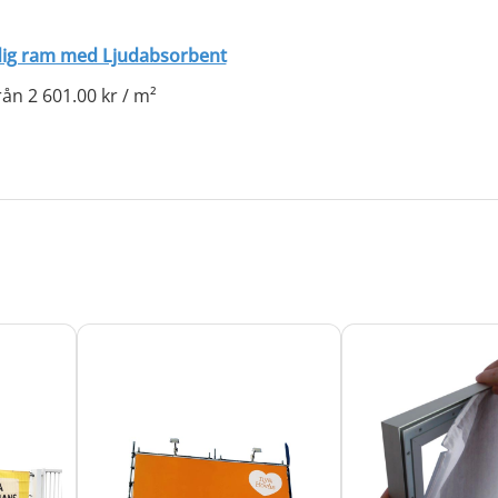
dig ram med Ljudabsorbent
rån
2 601.00
kr
/
m²