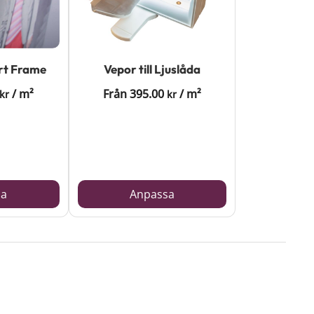
art Frame
Vepor till Ljuslåda
/
m²
Från
395.00
/
m²
kr
kr
sa
Anpassa