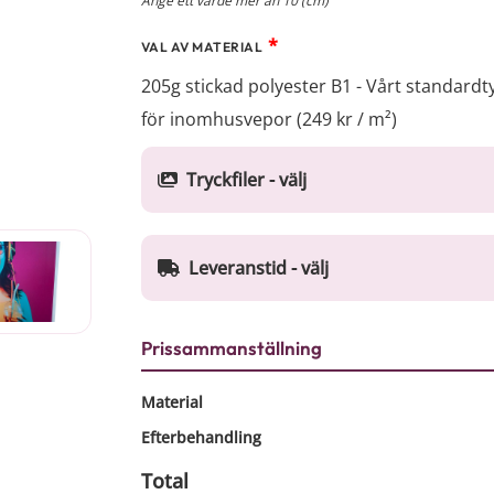
Ange ett värde mer än 10 (cm)
*
VAL AV MATERIAL
205g stickad polyester B1 - Vårt standardt
för inomhusvepor (249 kr / m²)
Tryckfiler - välj
Leveranstid - välj
Prissammanställning
Material
Efterbehandling
Total