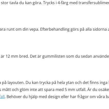
 stor tavla du kan göra. Trycks i 4-färg med transfersublime
 vara runt om din vepa. Efterbehandling görs på alla sidorna
 är 12 mm bred. Det är gummilisten som du sedan använder f
ka på layouten. Du kan trycka på hela ytan och det finns in
s mått och glöm inte att spara med 5 mm utfall. Är du osäker 
all
. Behöver du hjälp med design eller har frågor om våra b