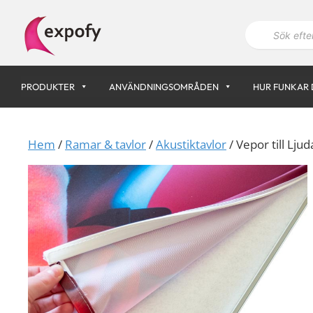
Hoppa
P
till
r
innehåll
o
d
u
k
PRODUKTER
ANVÄNDNINGSOMRÅDEN
HUR FUNKAR 
t
s
ö
k
n
Hem
/
Ramar & tavlor
/
Akustiktavlor
/ Vepor till Lju
i
n
g