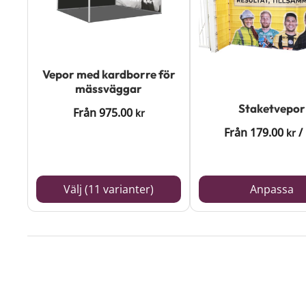
varianter.
De
olika
Vepor med kardborre för
alternativen
mässväggar
kan
Staketvepor
Från
975.00
kr
väljas
Från
179.00
/
kr
på
produktsidan
Välj (11 varianter)
Anpassa