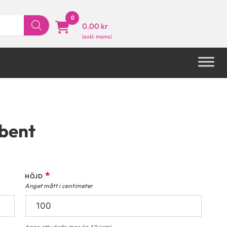
0
0.00 kr
rbent
*
HÖJD
Anget mått i centimeter