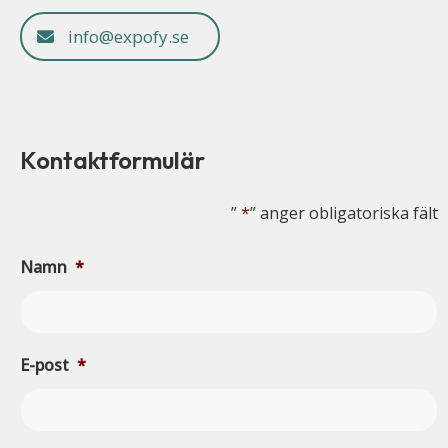
info@expofy.se
Kontaktformulär
”
*
” anger obligatoriska fält
Namn
*
E-post
*