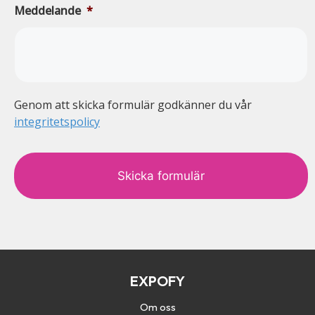
Meddelande
*
Genom att skicka formulär godkänner du vår
integritetspolicy
c
a
p
t
c
h
a
EXPOFY
Om oss