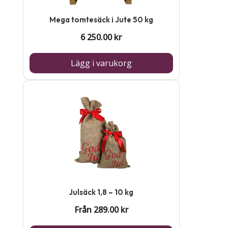
Mega tomtesäck i Jute 50 kg
6 250.00
kr
Lägg i varukorg
Den
här
produkten
har
flera
varianter.
De
Julsäck 1,8 – 10 kg
olika
Från
289.00
kr
alternativen