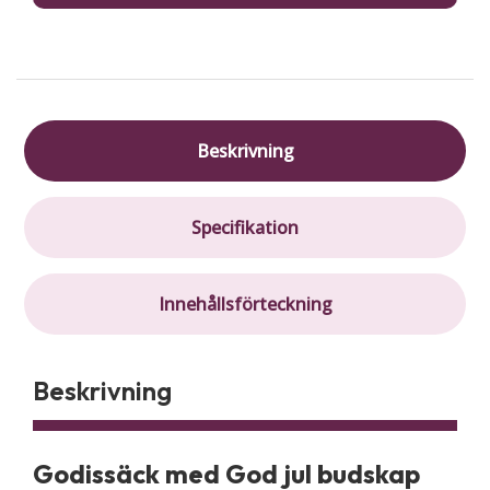
-
2
kg
mängd
Beskrivning
Specifikation
Innehållsförteckning
Beskrivning
Godissäck med God jul budskap