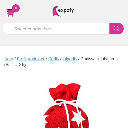
Hoppa
0
till
innehåll
P
r
o
d
u
k
t
s
Hem
/
Profilprodukter
/
Godis
/
Julgodis
/ Godissäck julstjärna
ö
röd 1 – 2 kg
k
n
i
n
g