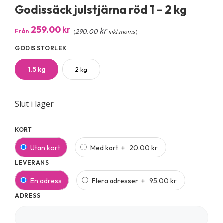
Godissäck julstjärna röd 1 – 2 kg
259.00
kr
kr
Från
290.00
(
inkl.moms
)
GODIS STORLEK
1.5 kg
2 kg
Slut i lager
KORT
Utan kort
Med kort
+
20.00 kr
LEVERANS
En adress
Flera adresser
+
95.00 kr
ADRESS