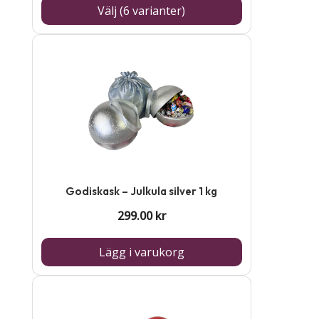
kan
Välj (6 varianter)
väljas
på
produktsidan
Godiskask – Julkula silver 1 kg
299.00
kr
Lägg i varukorg