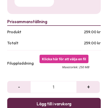
Produkt
259.00
kr
Totalt
259.00
kr
Klicka här för att välja en fil
Filuppladdning
Maxstorlek: 250 MB
-
+
Godissäck
julstjärna
röd
Lägg till i varukorg
1