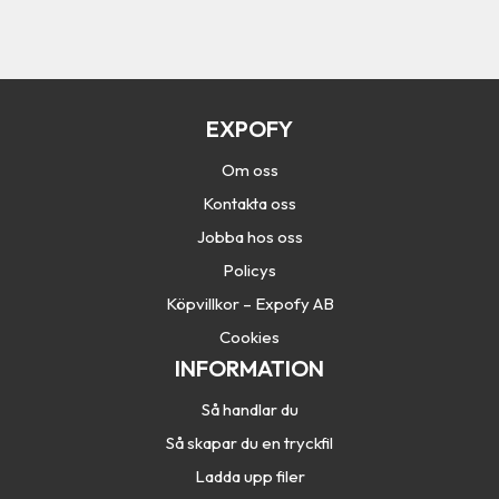
c
h
a
EXPOFY
Om oss
Kontakta oss
Jobba hos oss
Policys
Köpvillkor – Expofy AB
Cookies
INFORMATION
Så handlar du
Så skapar du en tryckfil
Ladda upp filer