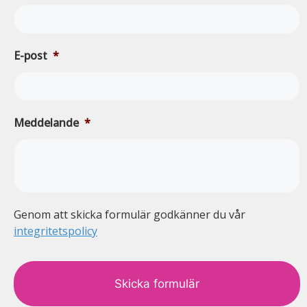
E-post
*
Meddelande
*
Genom att skicka formulär godkänner du vår
integritetspolicy
c
a
p
t