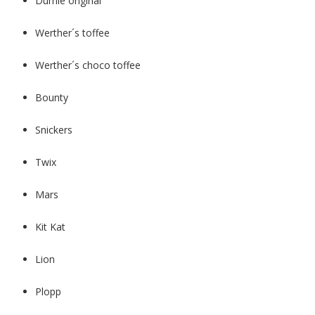
Dumle original
Werther´s toffee
Werther´s choco toffee
Bounty
Snickers
Twix
Mars
Kit Kat
Lion
Plopp