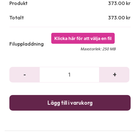
Produkt
373.00
kr
Totalt
373.00
kr
Klicka här för att välja en fil
Filuppladdning
Maxstorlek: 250 MB
Påskkorg
-
+
i
glada
färger
-
Lägg till i varukorg
2,5kg
godis
mängd