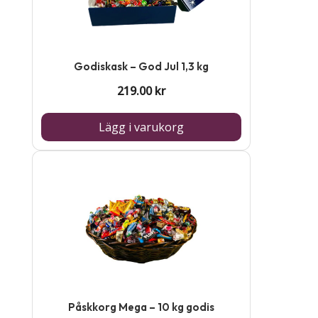
Godiskask – God Jul 1,3 kg
219.00
kr
Lägg i varukorg
Den
här
produkten
har
flera
varianter.
De
Påskkorg Mega – 10 kg godis