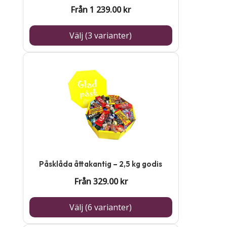
olika
Från
1 239.00
kr
alternativen
kan
Välj (3 varianter)
väljas
på
Den
produktsidan
här
produkten
har
flera
varianter.
De
Påsklåda åttakantig – 2,5 kg godis
olika
Från
329.00
kr
alternativen
kan
Välj (6 varianter)
väljas