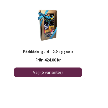
på
Den
produktsidan
här
produkten
har
flera
varianter.
De
Påsklåda i guld – 2,9 kg godis
olika
Från
424.00
kr
alternativen
kan
Välj (6 varianter)
väljas
på
produktsidan