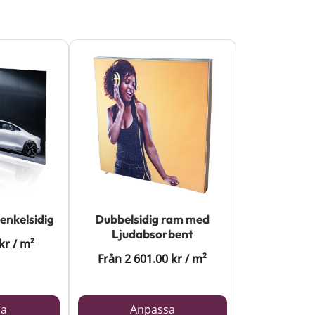
enkelsidig
Dubbelsidig ram med
Ljudabsorbent
kr
/
m²
Från
2 601.00
kr
/
m²
sa
Anpassa