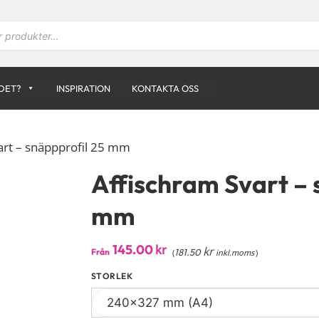
DET?
INSPIRATION
KONTAKTA OSS
art – snäppprofil 25 mm
Affischram Svart – 
mm
145.00
kr
kr
Från
181.50
(
inkl.moms
)
STORLEK