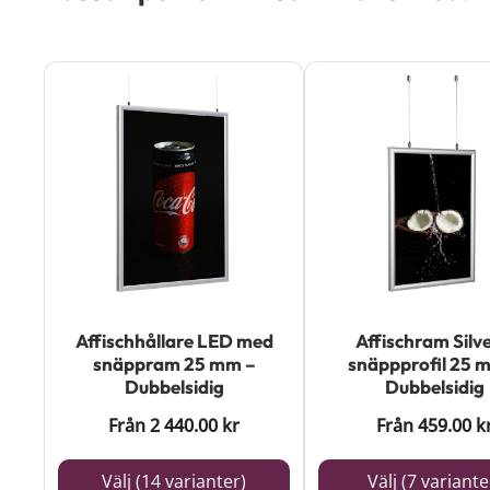
Den
Den
här
här
produkten
produkten
har
har
flera
flera
varianter.
varianter.
De
De
olika
olika
Affischhållare LED med
Affischram Silve
alternativen
alternativen
snäppram 25 mm –
snäppprofil 25 
kan
kan
Dubbelsidig
Dubbelsidig
väljas
väljas
Från
2 440.00
kr
Från
459.00
k
på
på
Välj (14 varianter)
Välj (7 variante
produktsidan
produktsidan