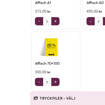
Affisch A1
Affisch A0
315.00
495.00
kr
kr
-
+
-
Affisch 70×100
300.00
kr
-
+
TRYCKFILER - VÄLJ