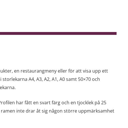
ukter, en restaurangmeny eller för att visa upp ett
i storlekarna A4, A3, A2, A1, A0 samt 50×70 och
lekarna.
rofilen har fått en svart färg och en tjocklek på 25
att ramen inte drar åt sig någon större uppmärksamhet