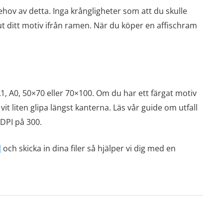
ehov av detta. Inga krångligheter som att du skulle
t ditt motiv ifrån ramen. När du köper en affischram
A1, A0, 50×70 eller 70×100. Om du har ett färgat motiv
 vit liten glipa längst kanterna. Läs vår guide om utfall
/DPI på 300.
l
och skicka in dina filer så hjälper vi dig med en