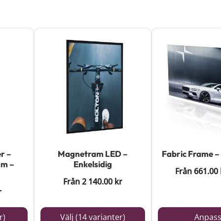
Den
här
produkten
har
flera
varianter.
De
olika
r –
Magnetram LED –
Fabric Frame – 
alternativen
mm –
Enkelsidig
Från
661.00
kan
Från
2 140.00
kr
väljas
r
på
r)
Välj (14 varianter)
Anpas
produktsidan