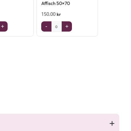
Affisch 50×70
150.00
kr
+
-
+