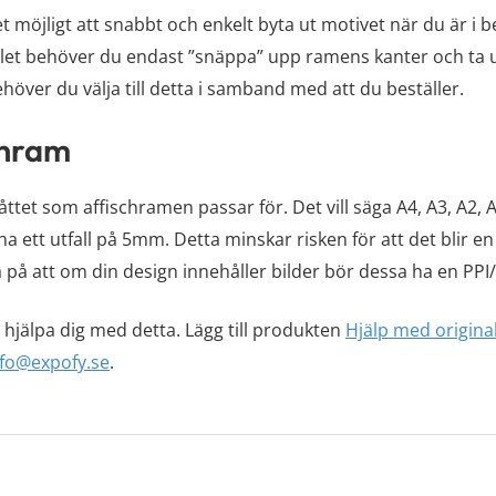
 möjligt att snabbt och enkelt byta ut motivet när du är i b
llet behöver du endast ”snäppa” upp ramens kanter och ta u
ver du välja till detta i samband med att du beställer.
schram
åttet som affischramen passar för. Det vill säga A4, A3, A2, 
t ha ett utfall på 5mm. Detta minskar risken för att det blir en
å på att om din design innehåller bilder bör dessa ha en PPI
i hjälpa dig med detta. Lägg till produkten
Hjälp med origina
nfo@expofy.se
.