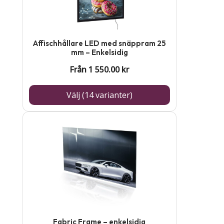
flera
varianter.
De
Affischhållare LED med snäppram 25
olika
mm – Enkelsidig
alternativen
Från
1 550.00
kr
kan
Välj (14 varianter)
väljas
på
produktsidan
Fabric Frame – enkelsidig