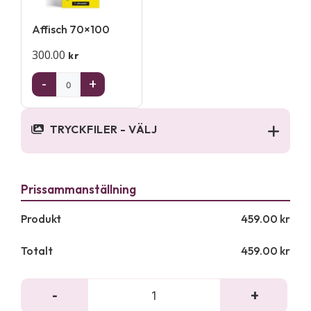
Affisch 70×100
300.00
kr
-
+
TRYCKFILER - VÄLJ
Produkt
459.00
kr
Totalt
459.00
kr
-
+
Affischram