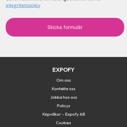
integritetspolicy
c
a
p
t
c
h
a
EXPOFY
Om oss
Kontakta oss
Jobba hos oss
Policys
Köpvillkor – Expofy AB
Cookies