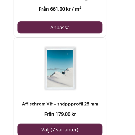
Från
661.00
kr
/
m²
Anpassa
Den
här
produkten
har
flera
varianter.
De
Affischram Vit – snäppprofil 25 mm
olika
Från
179.00
kr
alternativen
kan
Välj (7 varianter)