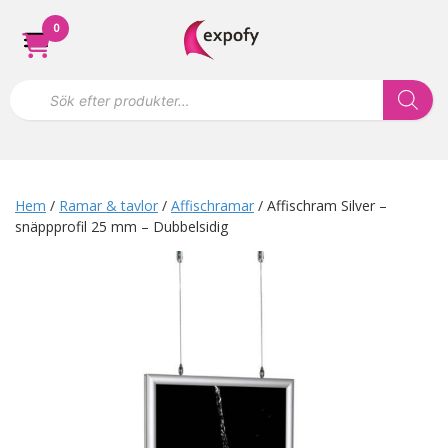
Hoppa
0
till
innehåll
P
r
o
d
u
k
t
s
Hem
/
Ramar & tavlor
/
Affischramar
/ Affischram Silver –
ö
snäppprofil 25 mm – Dubbelsidig
k
n
i
n
g