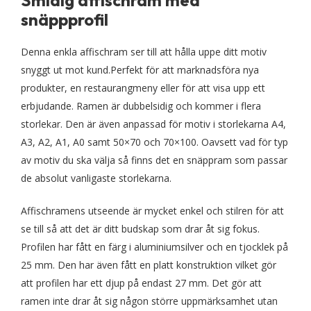
Smidig affischram med
snäppprofil
Denna enkla affischram ser till att hålla uppe ditt motiv
snyggt ut mot kund.Perfekt för att marknadsföra nya
produkter, en restaurangmeny eller för att visa upp ett
erbjudande. Ramen är dubbelsidig och kommer i flera
storlekar. Den är även anpassad för motiv i storlekarna A4,
A3, A2, A1, A0 samt 50×70 och 70×100. Oavsett vad för typ
av motiv du ska välja så finns det en snäppram som passar
de absolut vanligaste storlekarna.
Affischramens utseende är mycket enkel och stilren för att
se till så att det är ditt budskap som drar åt sig fokus.
Profilen har fått en färg i aluminiumsilver och en tjocklek på
25 mm. Den har även fått en platt konstruktion vilket gör
att profilen har ett djup på endast 27 mm. Det gör att
ramen inte drar åt sig någon större uppmärksamhet utan