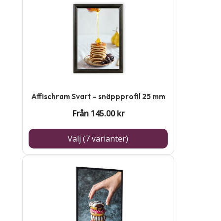
Den
här
produkten
har
flera
varianter.
De
Affischram Svart – snäppprofil 25 mm
olika
Från
145.00
kr
alternativen
kan
Välj (7 varianter)
väljas
på
Den
produktsidan
här
produkten
har