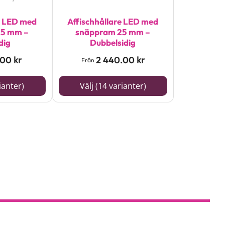
olika
alternativen
e LED med
Affischhållare LED med
25 mm –
snäppram 25 mm –
kan
dig
Dubbelsidig
väljas
.00
2 440.00
kr
kr
Från
på
produktsidan
ianter)
Välj (14 varianter)