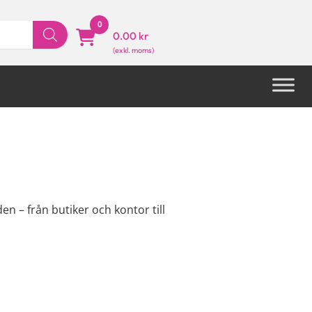
0
0.00 kr
n – från butiker och kontor till