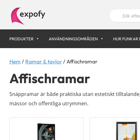
Hoppa
P
till
r
innehåll
o
d
u
k
PRODUKTER
ANVÄNDNINGSOMRÅDEN
HUR FUNKAR 
t
s
ö
k
n
Hem
/
Ramar & tavlor
/ Affischramar
i
n
Affischramar
g
Snäppramar är både praktiska utan estetiskt tilltalande,
mässor och offentliga utrymmen.