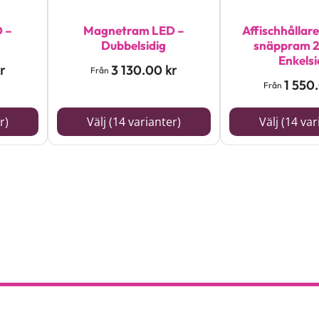
olika
olika
alternativen
alternativen
 –
Magnetram LED –
Affischhållar
Dubbelsidig
snäppram 
kan
kan
Enkelsi
3 130.00
r
kr
väljas
väljas
Från
1 550
Från
på
på
produktsidan
produktsidan
r)
Välj (14 varianter)
Välj (14 var