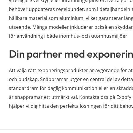
ytterligare verktyg eller inramningstjänster. Detta gör 
behöver uppdateras regelbundet, som i detaljhandeln ell
hållbara material som aluminium, vilket garanterar lång 
utseende. Många modeller inkluderar också en skyddand
för användning i både inomhus- och utomhusmiljöer.
Din partner med exponeri
Att välja rätt exponeringsprodukter är avgörande för a
och budskap. Snäppramar utgör en central del av detta
standardram för daglig kommunikation eller en skrädda
är snäppramar ett utmärkt val. Kontakta oss på Expofy 
hjälper vi dig hitta den perfekta lösningen för ditt beho