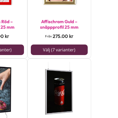
De
olika
alternativen
 Röd –
Affischram Guld –
l 25 mm
snäppprofil 25 mm
kan
00
275.00
kr
kr
väljas
Från
på
ianter)
Välj (7 varianter)
produktsidan
Den
här
produkten
har
flera
varianter.
De