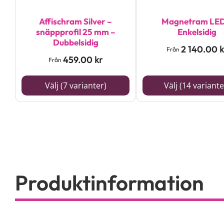
olika
olika
alternativen
alternativen
Affischram Silver –
Magnetram LED
snäppprofil 25 mm –
Enkelsidig
kan
kan
Dubbelsidig
2 140.00
k
väljas
väljas
Från
459.00
kr
Från
på
på
produktsidan
produktsidan
Välj (7 varianter)
Välj (14 variante