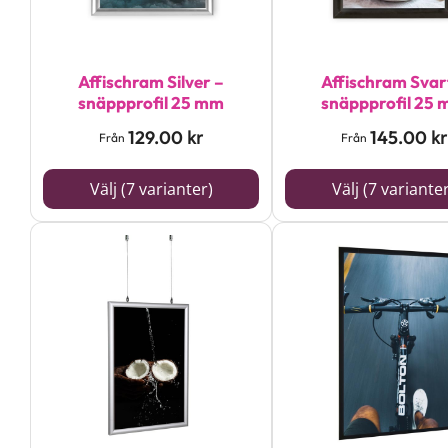
De
De
olika
olika
alternativen
alternativen
Affischram Silver –
Affischram Svar
snäppprofil 25 mm
snäppprofil 25
kan
kan
129.00
145.00
kr
kr
väljas
väljas
Från
Från
på
på
Välj (7 varianter)
Välj (7 variante
produktsidan
produktsidan
Den
Den
här
här
produkten
produkten
har
har
flera
flera
varianter.
varianter.
De
De