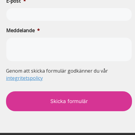
E-post
*
Meddelande
*
Genom att skicka formulär godkänner du vår
integritetspolicy
c
a
p
t
c
h
a