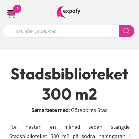
Hoppa
0
till
innehåll
P
r
o
d
u
k
t
s
ö
Stadsbiblioteket
k
n
i
n
300 m2
g
Samarbete med:
Göteborgs Stad
För nästan en månad sedan stängde
Stadsbiblioteket 300 m2 på södra hamngatan i