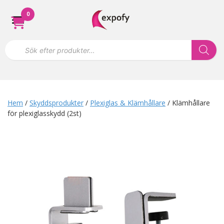
Hoppa
0
till
innehåll
P
r
o
d
u
k
t
s
Hem
/
Skyddsprodukter
/
Plexiglas & Klämhållare
/ Klämhållare
ö
för plexiglasskydd (2st)
k
n
i
n
g