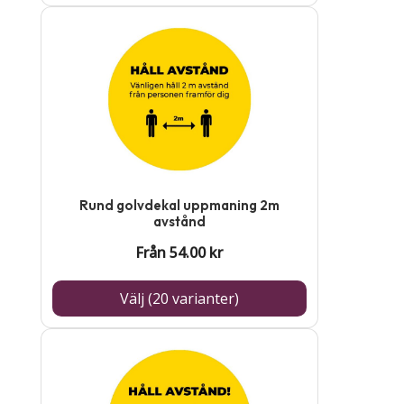
på
Den
produktsidan
här
produkten
har
flera
varianter.
De
Rund golvdekal uppmaning 2m
olika
avstånd
alternativen
Från
54.00
kr
kan
Välj (20 varianter)
väljas
på
Den
produktsidan
här