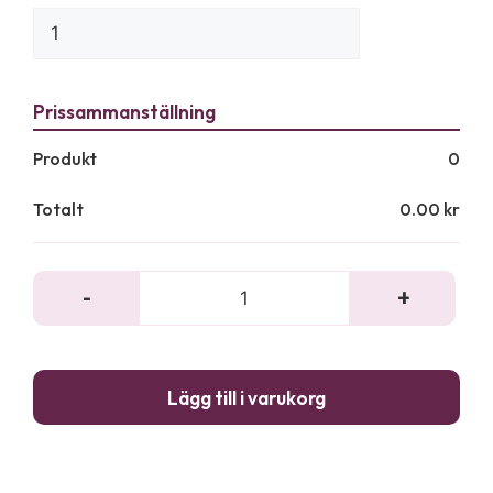
Produkt
0
Totalt
0.00
kr
-
+
Klämhållare
för
plexiglasskydd
(2st)
Lägg till i varukorg
mängd