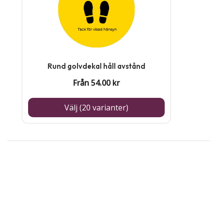
produkten
har
flera
varianter.
De
Rund golvdekal håll avstånd
olika
Från
54.00
kr
alternativen
kan
Välj (20 varianter)
väljas
på
produktsidan