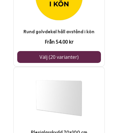
har
flera
varianter.
De
Rund golvdekal håll avstånd i kön
olika
Från
54.00
kr
alternativen
kan
Välj (20 varianter)
väljas
på
produktsidan
Plexiglasskydd 70×100 cm