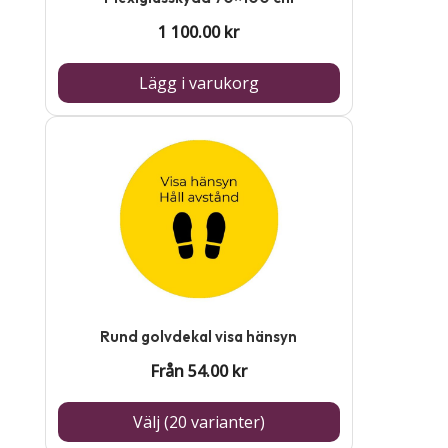
1 100.00
kr
Lägg i varukorg
Den
här
produkten
har
flera
varianter.
De
Rund golvdekal visa hänsyn
olika
Från
54.00
kr
alternativen
kan
Välj (20 varianter)
väljas