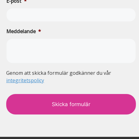
E-post
*
Meddelande
*
Genom att skicka formulär godkänner du vår
integritetspolicy
c
a
p
t
c
h
a