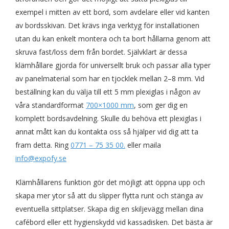
exempel i mitten av ett bord, som avdelare eller vid kanten
av bordsskivan. Det krävs inga verktyg för installationen
utan du kan enkelt montera och ta bort hållarna genom att
skruva fast/loss dem från bordet. Självklart är dessa
klämhållare gjorda för universellt bruk och passar alla typer
av panelmaterial som har en tjocklek mellan 2–8 mm. Vid
beställning kan du välja till ett 5 mm plexiglas i någon av
våra standardformat
700×1000 mm
, som ger dig en
komplett bordsavdelning. Skulle du behöva ett plexiglas i
annat mått kan du kontakta oss så hjälper vid dig att ta
fram detta. Ring
0771 – 75 35 00.
eller maila
info@expofy.se
Klämhållarens funktion gör det möjligt att öppna upp och
skapa mer ytor så att du slipper flytta runt och stänga av
eventuella sittplatser. Skapa dig en skiljevägg mellan dina
cafébord eller ett hygienskydd vid kassadisken. Det bästa är