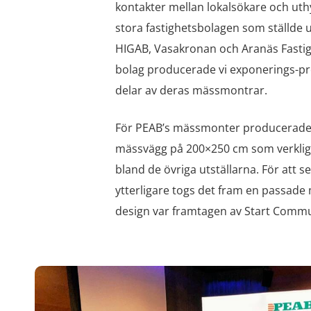
kontakter mellan lokalsökare och uth
stora fastighetsbolagen som ställde 
HIGAB, Vasakronan och Aranäs Fastigh
bolag producerade vi exponerings-prod
delar av deras mässmontrar.
För PEAB’s mässmonter producerade 
mässvägg på 200×250 cm som verklige
bland de övriga utställarna. För att 
ytterligare togs det fram en passad
design var framtagen av Start Commu