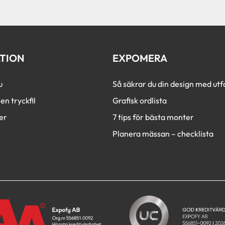
c
h
a
TION
EXPOMERA
u
Så säkrar du din design med utfa
en tryckfil
Grafisk ordlista
er
7 tips för bästa monter
Planera mässan – checklista