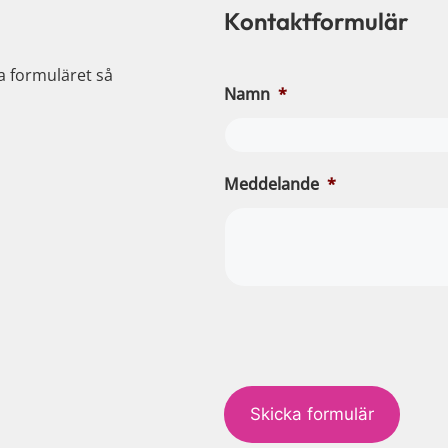
Kontaktformulär
ia formuläret så
Namn
*
Meddelande
*
c
a
p
t