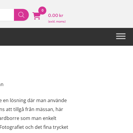
0
0.00 kr
an
de en lösning där man använde
 att tillgå från mässan, här
kardborre som man enkelt
otografiet och det fina trycket