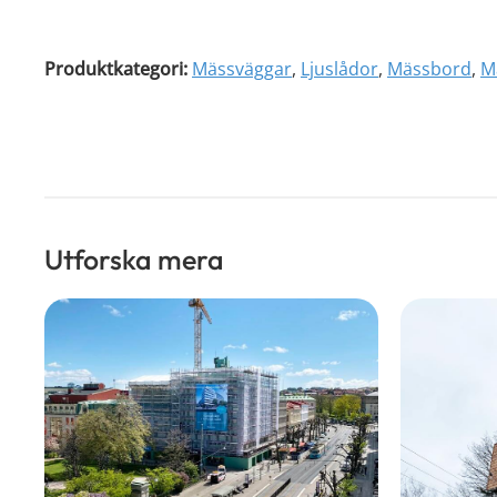
Produktkategori:
Mässväggar
,
Ljuslådor
,
Mässbord
,
M
Utforska mera