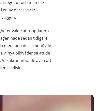
urtroget ut och man fick
 i en av deras vackra
 väggen.
heter valde att uppdatera
lagen hade sedan tidigare
jda med men dessa behövde
 vi nya bildvåder så att de
 Vasakronan valde även att
s mässdisk.