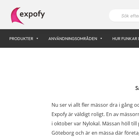
Hoppa
P
till
r
innehåll
o
d
u
k
PRODUKTER
ANVÄNDNINGSOMRÅDEN
HUR FUNKAR 
t
s
ö
k
n
i
n
g
S
Nu ser vi allt fler mässor dra i gång o
Expofy är väldigt roligt. En av mässor
i oktober var Nylokal. Mässan höll till
Göteborg och är en mässa där företa