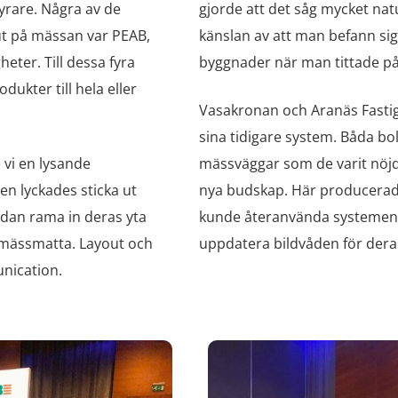
yrare. Några av de
gjorde att det såg mycket nat
ut på mässan var PEAB,
känslan av att man befann sig
eter. Till dessa fyra
byggnader när man tittade på
ukter till hela eller
Vasakronan och Aranäs Fastig
sina tidigare system. Båda bo
vi en lysande
mässväggar som de varit nö
n lyckades sticka ut
nya budskap. Här producerade
sedan rama in deras yta
kunde återanvända systemen.
e mässmatta. Layout och
uppdatera bildvåden för dera
nication.