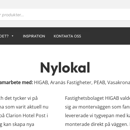
DET?
INSPIRATION
KONTAKTA OSS
Nylokal
amarbete med:
HIGAB, Aranäs Fastigheter, PEAB, Vasakron
ch det tycker vi på
Fastighetsbolaget HIGAB val
na som varit aktuell nu
sig av monterväggen som fanns
 på Clarion Hotel Post i
levererade vi tygvepan med 
g kan skapa nya
monterade direkt på väggen. F