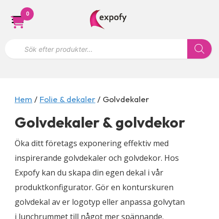
Hoppa
0
till
innehåll
P
r
o
d
u
k
t
s
Hem
/
Folie & dekaler
/ Golvdekaler
ö
k
Golvdekaler & golvdekor
n
i
n
Öka ditt företags exponering effektiv med
g
inspirerande golvdekaler och golvdekor. Hos
Expofy kan du skapa din egen dekal i vår
produktkonfigurator. Gör en konturskuren
golvdekal av er logotyp eller anpassa golvytan
i lunchrummet till något mer spännande.