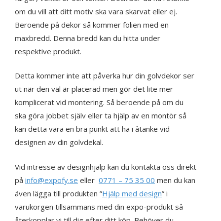
om du vill att ditt motiv ska vara skarvat eller ej.
Beroende på dekor så kommer folien med en
maxbredd. Denna bredd kan du hitta under
respektive produkt.
Detta kommer inte att påverka hur din golvdekor ser
ut när den väl är placerad men gör det lite mer
komplicerat vid montering. Så beroende på om du
ska göra jobbet själv eller ta hjälp av en montör så
kan detta vara en bra punkt att ha i åtanke vid
designen av din golvdekal.
Vid intresse av designhjälp kan du kontakta oss direkt
på
info@expofy.se
eller
0771 – 75 35 00
men du kan
även lägga till produkten ”
Hjälp med design
” i
varukorgen tillsammans med din expo-produkt så
återkopplar vi till dig efter ditt köp. Behöver du