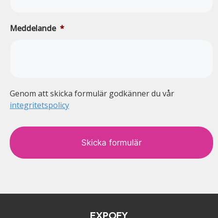
Meddelande
*
Genom att skicka formulär godkänner du vår
integritetspolicy
c
a
p
t
c
h
a
EXPOFY