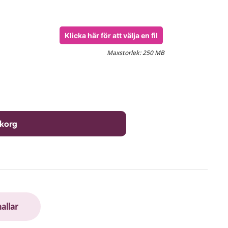
Klicka här för att välja en fil
Maxstorlek: 250 MB
ukorg
allar