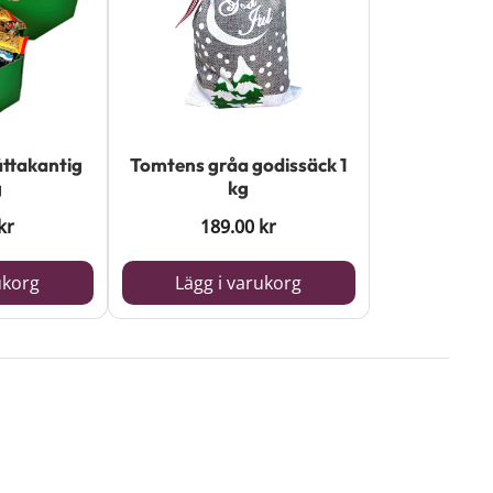
åttakantig
Tomtens gråa godissäck 1
g
kg
kr
189.00
kr
ukorg
Lägg i varukorg