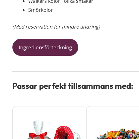
Walkers kolor i olika smaker
Smörkolor
(Med reservation för mindre ändring)
Ingrediensförteckning
Passar perfekt tillsammans med:
Den
här
produkten