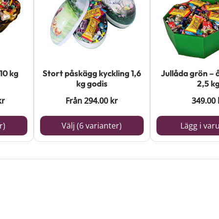
har
flera
varianter.
De
olika
10 kg
Stort påskägg kyckling 1,6
Jullåda grön – 
alternativen
kg godis
2,5 k
kan
kr
Från
294.00
kr
349.00
väljas
på
r)
Välj (6 varianter)
Lägg i var
produktsidan