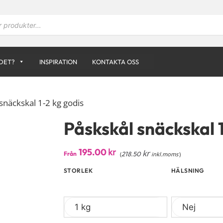
DET?
INSPIRATION
KONTAKTA OSS
snäckskal 1-2 kg godis
Påskskål snäckskal 1
195.00
kr
kr
Från
218.50
(
inkl.moms
)
STORLEK
HÄLSNING