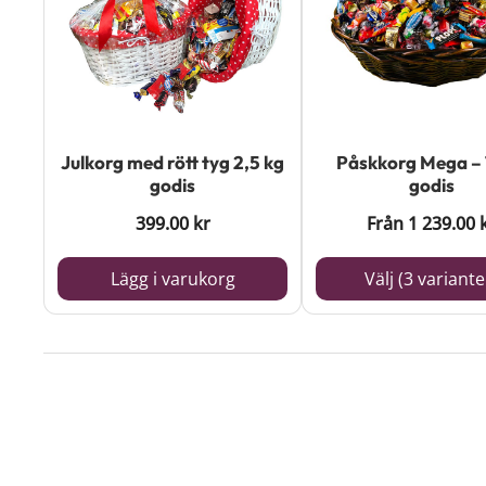
har
flera
varianter.
De
olika
Julkorg med rött tyg 2,5 kg
Påskkorg Mega – 
alternativen
godis
godis
kan
399.00
kr
Från
1 239.00
väljas
på
Lägg i varukorg
Välj (3 variante
produktsidan