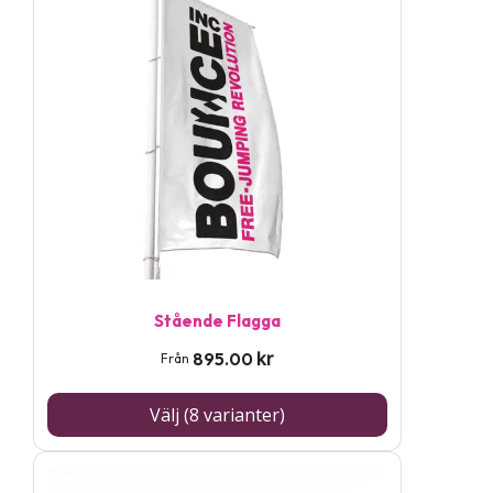
produkten
har
flera
varianter.
De
olika
alternativen
kan
väljas
på
Stående Flagga
produktsidan
kr
895.00
Från
Välj (8 varianter)
Den