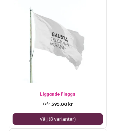
här
produkten
har
flera
varianter.
De
olika
alternativen
kan
väljas
på
Liggande Flagga
produktsidan
kr
595.00
Från
Välj (8 varianter)