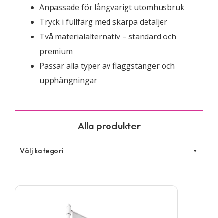
Anpassade för långvarigt utomhusbruk
Tryck i fullfärg med skarpa detaljer
Två materialalternativ – standard och
premium
Passar alla typer av flaggstänger och
upphängningar
Välj kategori
Den
här