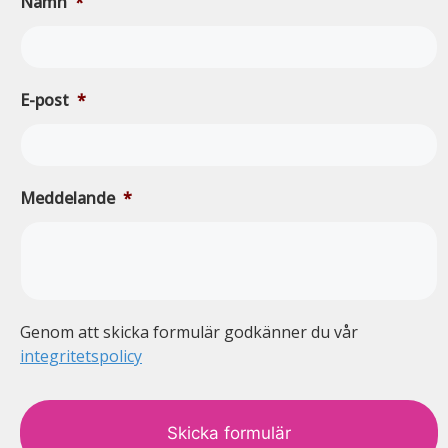
Namn
*
E-post
*
Meddelande
*
Genom att skicka formulär godkänner du vår
integritetspolicy
c
a
p