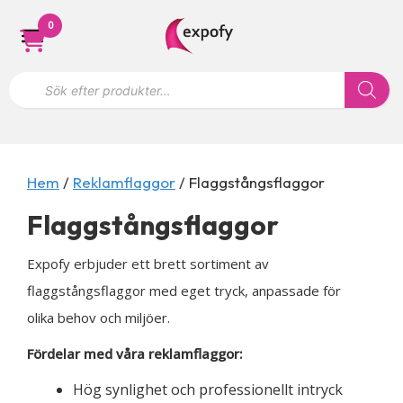
Hoppa
0
till
innehåll
P
r
o
d
u
k
t
s
Hem
/
Reklamflaggor
/ Flaggstångsflaggor
ö
k
Flaggstångsflaggor
n
i
n
Expofy erbjuder ett brett sortiment av
g
flaggstångsflaggor med eget tryck, anpassade för
olika behov och miljöer.
Fördelar med våra reklamflaggor:
Hög synlighet och professionellt intryck