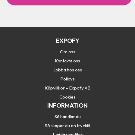
t
c
h
a
EXPOFY
Om oss
Kontakta oss
Jobba hos oss
Policys
Köpvillkor – Expofy AB
Cookies
INFORMATION
Så handlar du
Så skapar du en tryckfil
Ladda upp filer