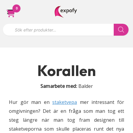
Hoppa
0
till
innehåll
P
r
o
d
u
k
t
s
ö
Korallen
k
n
i
n
Samarbete med:
Balder
g
Hur gör man en
staketvepa
mer intressant för
omgivningen? Det är en fråga som man tog ett
steg längre när man tog fram designen till
staketveporna som skulle placeras runt det nya