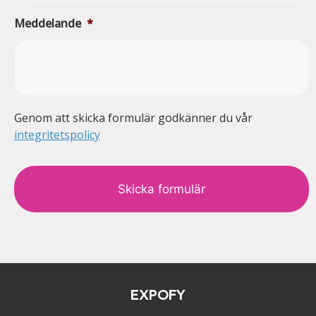
Meddelande
*
Genom att skicka formulär godkänner du vår
integritetspolicy
c
a
p
t
c
h
a
EXPOFY