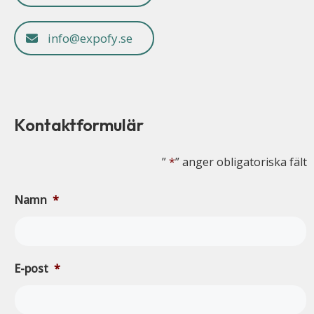
info@expofy.se
Kontaktformulär
”
*
” anger obligatoriska fält
Namn
*
E-post
*