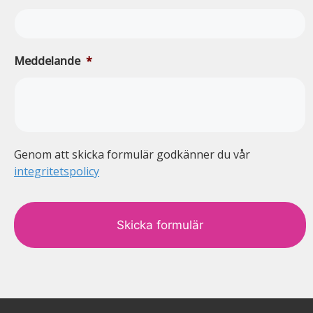
Meddelande
*
Genom att skicka formulär godkänner du vår
integritetspolicy
c
a
p
t
c
h
a