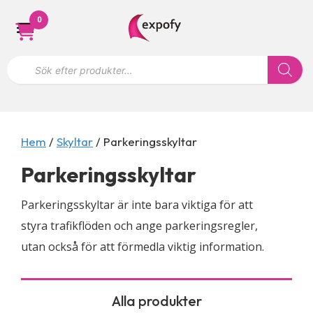
Hoppa
0
till
innehåll
P
r
o
d
u
k
t
s
Hem
/
Skyltar
/ Parkeringsskyltar
ö
k
Parkeringsskyltar
n
i
n
Parkeringsskyltar är inte bara viktiga för att
g
styra trafikflöden och ange parkeringsregler,
utan också för att förmedla viktig information.